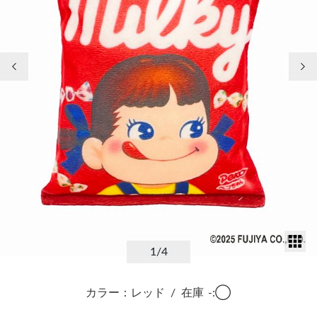
前の画像
次
サ
1
/4
カラー：レッド
/
在庫
-:◯