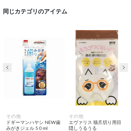
同じカテゴリのアイテム
前の画像
次
その他
その他
ドギーマンハヤシ NEW歯
エヴァリス 猫爪切り用目
みがきジェル 5０ml
隠しうるうる