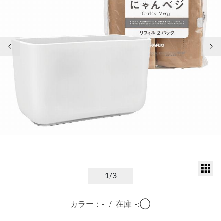
前の画像
次
サ
1
/3
カラー：-
/
在庫
-:◯