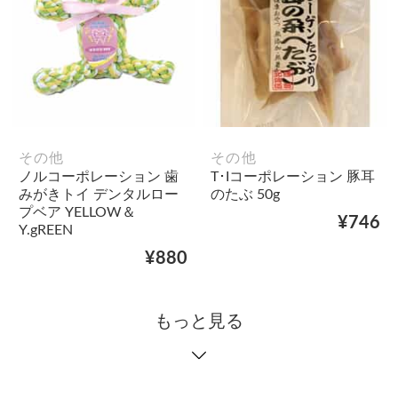
その他
その他
ノルコーポレーション 歯
T･Iコーポレーション 豚耳
みがきトイ デンタルロー
のたぶ 50g
プベア YELLOW＆
¥746
Y.gREEN
¥880
もっと見る