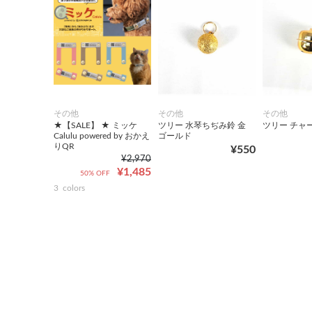
その他
その他
その他
★【SALE】 ★ ミッケ
ツリー 水琴ちぢみ鈴 金
ツリー チャ
Calulu powered by おかえ
ゴールド
りQR
¥550
¥2,970
¥1,485
50% OFF
3
colors