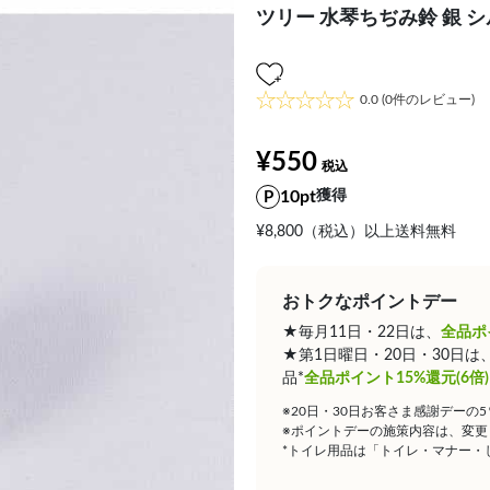
ツリー 水琴ちぢみ鈴 銀 
0.0
(0件のレビュー)
¥550
10pt
獲得
¥8,800（税込）以上送料無料
おトクなポイントデー
★毎月11日・22日は、
全品ポ
★第1日曜日・20日・30日
品*
全品ポイント15%還元(6倍)
※20日・30日お客さま感謝デーの
※ポイントデーの施策内容は、変更
*トイレ用品は「トイレ・マナー・