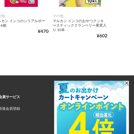
の他
その他
ルカン インコのシリアルボー
マルカン インコのおやつクッキ
 6個
ースティッククランベリー果実入
り 10本
¥470
¥602
会員サービス
新規会員登録