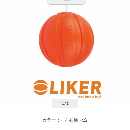
1
/1
カラー：-
/
在庫
-:△