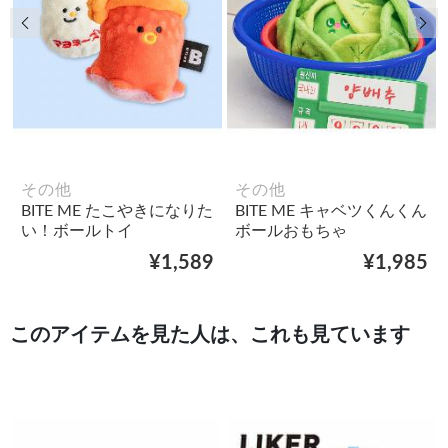
前の画像
次
その他
その他
BITE ME たこやきになりた
BITE ME キャベツくんくん
い！ボールトイ
ボールおもちゃ
¥1,589
¥1,985
このアイテムを見た人は、これも見ています