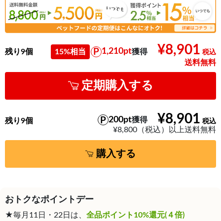
¥8,901
1,210pt
残り9個
15%相当
獲得
送料無料
定期購入する
¥8,901
200pt
獲得
残り9個
¥8,800（税込）以上送料無料
購入する
おトクなポイントデー
★毎月11日・22日は、
全品ポイント10%還元(４倍)