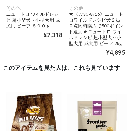
その他
その他
ニュートロ ワイルドレシ
★《7/30-8/16》ニュート
ピ 超小型犬～小型犬用 成
ロワイルドレシピ犬２㎏
犬用 ビーフ ８００ｇ
２点同時購入で500ポイン
ト還元★ニュートロ ワイ
¥2,318
ルドレシピ 超小型犬～小
型犬用 成犬用 ビーフ 2kg
¥4,895
このアイテムを見た人は、これも見ています