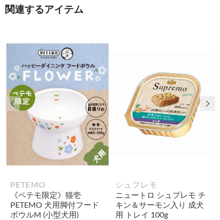
関連するアイテム
前の画像
次
PETEMO
シュプレモ
《ペテモ限定》猫壱
ニュートロ シュプレモ チ
PETEMO 犬用脚付フード
キン＆サーモン入り 成犬
ボウルM (小型犬用)
用 トレイ 100g