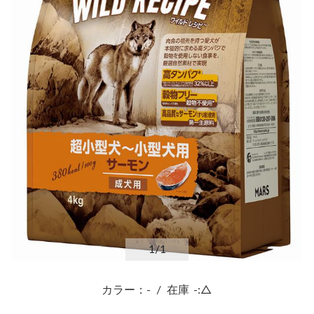
1
/1
カラー：-
/
在庫
-:△