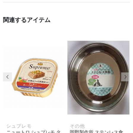
関連するアイテム
前の画像
次
シュプレモ
その他
ニュートロ シュプレモ タ
岡野製作所 ステンレス食