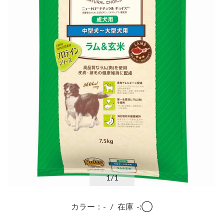
1
/1
カラー：-
/
在庫
-:◯