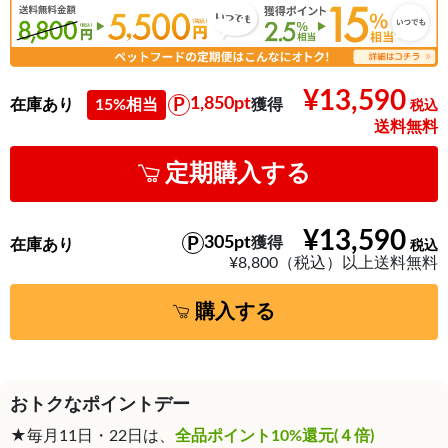
¥13,590
1,850pt
在庫あり
15%相当
獲得
送料無料
定期購入する
¥13,590
305pt
獲得
在庫あり
¥8,800（税込）以上送料無料
購入する
おトクなポイントデー
★毎月11日・22日は、
全品ポイント10%還元(４倍)