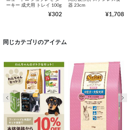
ーキー 成犬用 トレイ 100g
器 23cm
¥302
¥1,708
同じカテゴリのアイテム
前の画像
次