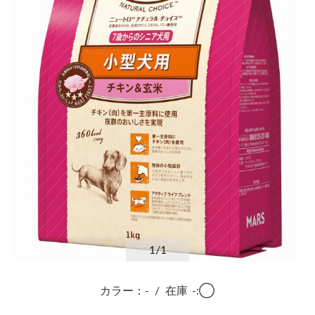
1
/1
カラー：-
/
在庫
-:◯