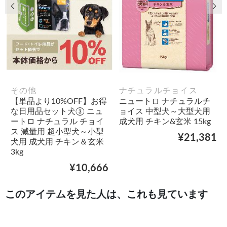
前の画像
次
その他
ナチュラルチョイス
【単品より10%OFF】お得
ニュートロ ナチュラルチ
な日用品セット犬③ ニュ
ョイス 中型犬～大型犬用
ートロ ナチュラル チョイ
成犬用 チキン&玄米 15kg
ス 減量用 超小型犬～小型
¥21,381
犬用 成犬用 チキン＆玄米
3kg
¥10,666
このアイテムを見た人は、これも見ています