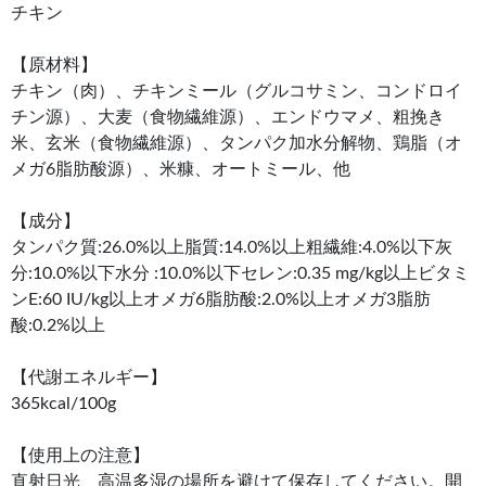
チキン
【原材料】
チキン（肉）、チキンミール（グルコサミン、コンドロイ
チン源）、大麦（食物繊維源）、エンドウマメ、粗挽き
米、玄米（食物繊維源）、タンパク加水分解物、鶏脂（オ
メガ6脂肪酸源）、米糠、オートミール、他
【成分】
タンパク質:26.0%以上脂質:14.0%以上粗繊維:4.0%以下灰
分:10.0%以下水分 :10.0%以下セレン:0.35 mg/kg以上ビタミ
ンE:60 IU/kg以上オメガ6脂肪酸:2.0%以上オメガ3脂肪
酸:0.2%以上
【代謝エネルギー】
365kcal/100g
【使用上の注意】
直射日光、高温多湿の場所を避けて保存してください。開