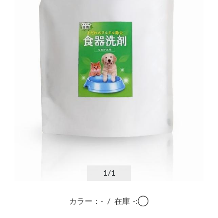
1
/1
カラー：-
/
在庫
-:◯