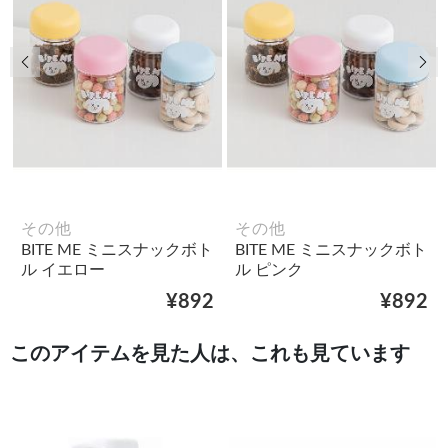
前の画像
次
その他
その他
BITE ME ミニスナックボト
BITE ME ミニスナックボト
ル イエロー
ル ピンク
¥892
¥892
このアイテムを見た人は、これも見ています