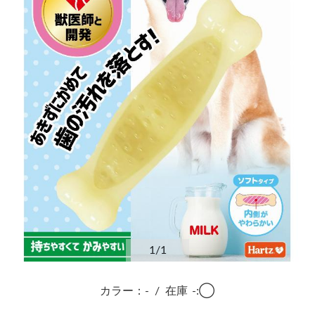
1
/1
カラー：-
/
在庫
-:◯