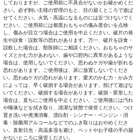
しておりますが、ご使用前に不具合がないかお確かめくだ
さい。必ず飼い主様の管理のもと、目の届くところで遊ば
せてください。火気・高温になるものには近づけないでく
ださい。ご使用前には都度おもちゃの傷み度合いを点検
し、傷みが目立つ場合はご使用を中止ください。破片の発
生や誤食・誤飲等の恐れがあります。万一、破片を誤食・
誤飲した場合は、獣医師にご相談ください。おもちゃのサ
イズとかむ力があわない、歯や口腔内に異常があるような
場合は、使用しないでください。思わぬケガや歯が折れる
恐れがあります。ご使用後は、床に放置しないでくださ
い。思わぬケガの恐れがあります。愛犬のかむ力・かみ方
によっては、早く破損する場合があります。投げて遊ばな
いでください。破損する場合があります。破損・変形した
場合は、直ちにご使用を中止ください。ご使用後には汚れ
や唾液などを拭き取り、清潔な状態で保管ください。つけ
置き洗いや煮沸消毒、漂白剤・シンナー・ベンジン・消
毒・除菌用アルコールなどでのふき取りはおやめくださ
い。直射日光・高温多湿を避け、ペットやお子様の手の届
かないところに保管ください。