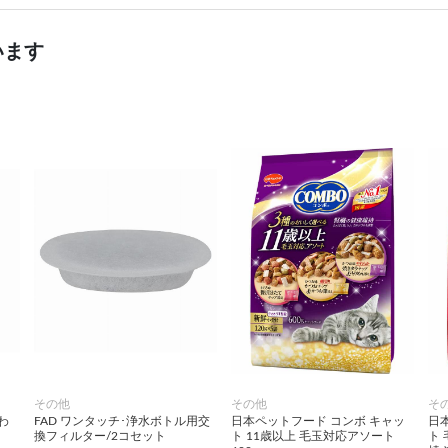
います
その他
その他
そ
わ
FAD ワンタッチ･浄水ボトル用交
日本ペットフード コンボ キャッ
日
換フィルター/2コセット
ト 11歳以上 毛玉対応アソート
ト