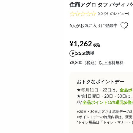
住商アグロ タフ バディ 
0.0
(0件のレビュー)
6
人がお気に入りに登録中
¥1,262
25pt
獲得
¥8,800（税込）以上送料無料
おトクなポイントデー
★毎月11日・22日は、
全品ポ
★第1日曜日・20日・30日
品*
全品ポイント15%還元(6倍)
※20日・30日お客さま感謝デーの
※ポイントデーの施策内容は、変更
*トイレ用品は「トイレ・マナー・