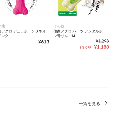
の他
その他
商アグロ デュラボーンＳネオ
住商アグロ ハーツ デンタルボー
ピンク
ン青りんごＭ
¥613
¥1,298
¥1,188
8% OFF
一覧を見る