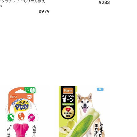
きタラチップ・ちりめん添え
¥283
g
¥979