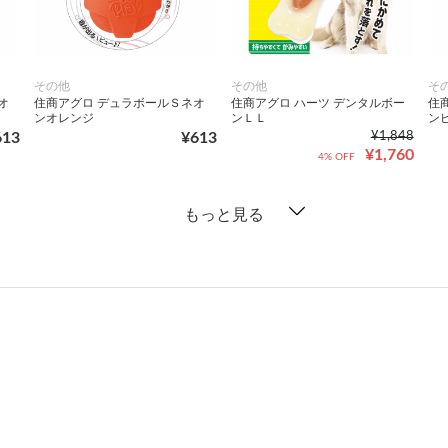
その他
その他
そ
オ
住商アグロ デュラボールＳネオ
住商アグロ ハーツ デンタルボー
住
ンオレンジ
ンＬＬ
ン
613
¥613
¥1,848
¥1,760
4% OFF
もっと見る