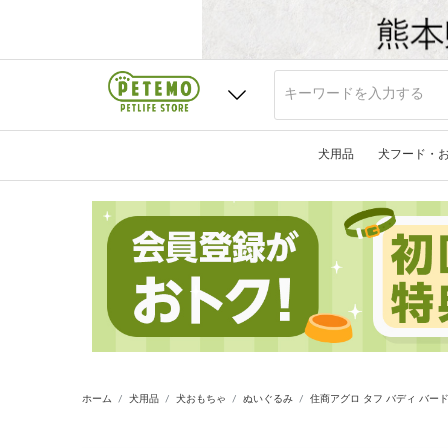
犬用品
犬フード・
ホーム
犬用品
犬おもちゃ
ぬいぐるみ
住商アグロ タフ バディ バー