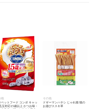
の他
その他
本ペットフード コンボ キャッ
ドギーマンハヤシ じゃれ猫 猫の
 毛玉対応15歳以上 かつお味・
お遊びススキ草