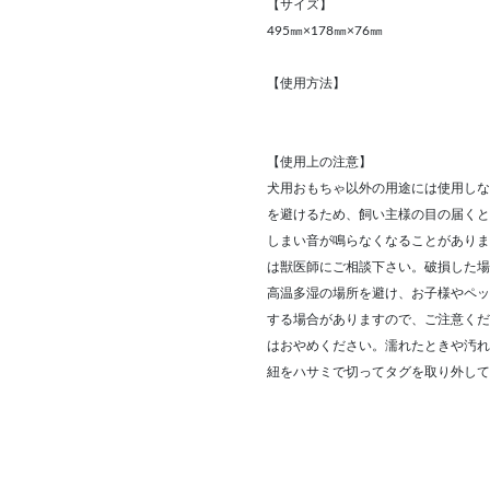
【サイズ】
495㎜×178㎜×76㎜
【使用方法】
【使用上の注意】
犬用おもちゃ以外の用途には使用しな
を避けるため、飼い主様の目の届くと
しまい音が鳴らなくなることがありま
は獣医師にご相談下さい。破損した場
高温多湿の場所を避け、お子様やペッ
する場合がありますので、ご注意くだ
はおやめください。濡れたときや汚れ
紐をハサミで切ってタグを取り外して