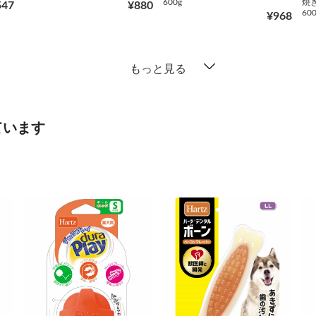
600g
焼
547
¥880
600
¥968
もっと見る
ています