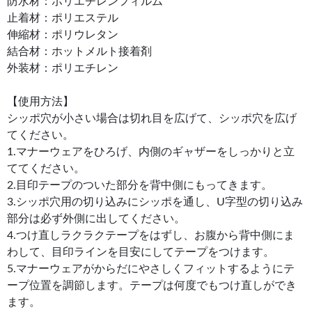
防水材：ポリエチレンフィルム
止着材：ポリエステル
伸縮材：ポリウレタン
結合材：ホットメルト接着剤
外装材：ポリエチレン
【使用方法】
シッポ穴が小さい場合は切れ目を広げて、シッポ穴を広げ
てください。
1.マナーウェアをひろげ、内側のギャザーをしっかりと立
ててください。
2.目印テープのついた部分を背中側にもってきます。
3.シッポ穴用の切り込みにシッポを通し、U字型の切り込み
部分は必ず外側に出してください。
4.つけ直しラクラクテープをはずし、お腹から背中側にま
わして、目印ラインを目安にしてテープをつけます。
5.マナーウェアがからだにやさしくフィットするようにテ
ープ位置を調節します。テープは何度でもつけ直しができ
ます。