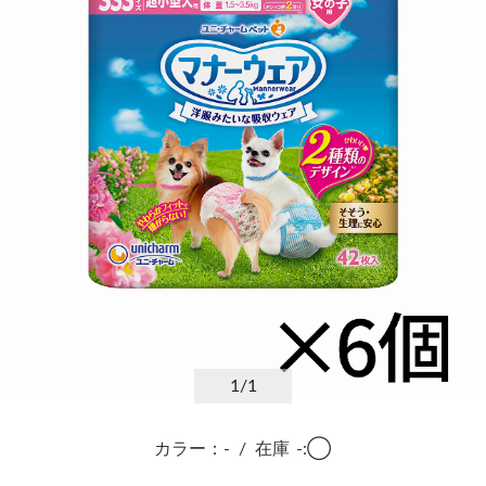
1
/1
カラー：-
/
在庫
-:◯