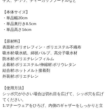
子犬、チワワ、ティーカッププードルなど
【本体サイズ】
・単品幅20cm
・単品奥行き8.5cm
・単品高さ16cm
【原材料】
表面材:ポリオレフィン・ポリエステル不織布
吸水材:吸水紙、綿状パルプ、高分子吸水材
防水材:ポリエチレンフィルム
止着材:ポリエステル/伸縮材:ポリウレタン
結合材:ホットメルト接着剤
外装材:ポリエチレン
【使用方法】
シッポ穴が小さい場合は切れ目を広げて、シッポ穴を広げ
てください。
1.マナーウェアをひろげ、内側のギャザーをしっかりと立