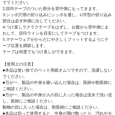
ててください。
2.目印テープのついた部分を背中側にもってきます。
3.シッポ穴用の切り込みにシッポを通し、U字型の切り込み
部分は必ず外側に出してください。
4.つけ直しラクラクテープをはずし、お腹から背中側にま
わして、目印ラインを目安にしてテープをつけます。
5.マナーウェアがからだにやさしくフィットするようにテ
ープ位置を調節します。
テープは何度でもつけ直しができます。
【使用上の注意】
●本品は使い捨てのペット用紙オムツですので、洗濯しない
でください。
●万が一、製品の中身を吸い込んだ場合は、医師や獣医師に
ご相談ください。
●万が一、製品の中身が人の目に入った場合は流水で洗い流
し、医師にご相談ください。
動物の目に入った場合は、獣医師にご相談ください。
●本品は切って使用すると、中身が飛び散ったり、汚れやモ