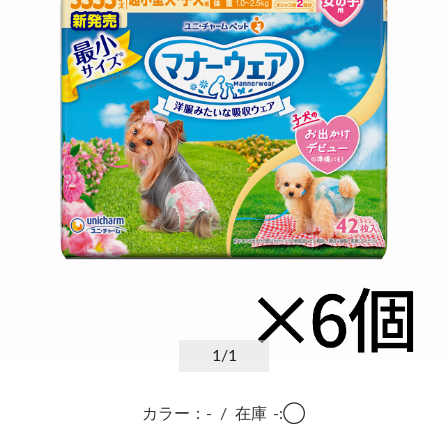
1
/1
カラー：-
/
在庫
-:◯