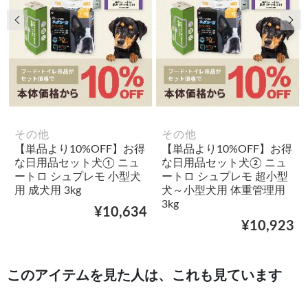
前の画像
次
その他
その他
【単品より10%OFF】お得
【単品より10%OFF】お得
な日用品セット犬① ニュ
な日用品セット犬② ニュ
ートロ シュプレモ 小型犬
ートロ シュプレモ 超小型
用 成犬用 3kg
犬～小型犬用 体重管理用
3kg
¥10,634
¥10,923
このアイテムを見た人は、これも見ています