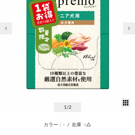
前の画像
次
サ
1
/2
カラー：-
/
在庫
-:△