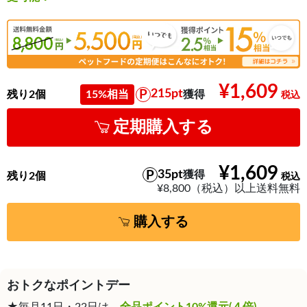
¥1,609
215pt
残り2個
15%相当
獲得
定期購入する
¥1,609
35pt
獲得
残り2個
¥8,800（税込）以上送料無料
購入する
おトクなポイントデー
★毎月11日・22日は、
全品ポイント10%還元(４倍)