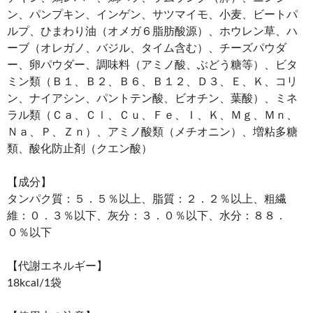
ン、パンプキン、インゲン、サツマイモ、小麦、ビートパ
ルプ、ひまわり油（オメガ６脂肪酸源）、ホウレン草、ハ
ーブ（オレガノ、バジル、タイム含む）、チーズパウダ
ー、卵パウダー、調味料（アミノ酸、ぶどう糖等）、ビタ
ミン類（Ｂ１、Ｂ２、Ｂ６、Ｂ１２、Ｄ３、Ｅ、Ｋ、コリ
ン、ナイアシン、パントテン酸、ビオチン、葉酸）、ミネ
ラル類（Ｃａ、Ｃｌ、Ｃｕ、Ｆｅ、Ｉ、Ｋ、Ｍｇ、Ｍｎ、
Ｎａ、Ｐ、Ｚｎ）、アミノ酸類（メチオニン）、増粘多糖
類、酸化防止剤（クエン酸）
【成分】
タンパク質：５．５％以上、脂質：２．２％以上、粗繊
維：０．３％以下、灰分：３．０％以下、水分：８８．
０％以下
【代謝エネルギー】
18kcal/1袋