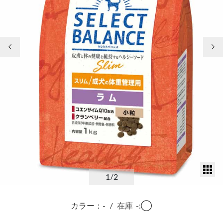
前の画像
次
サ
1
/2
カラー：-
/
在庫
-:◯