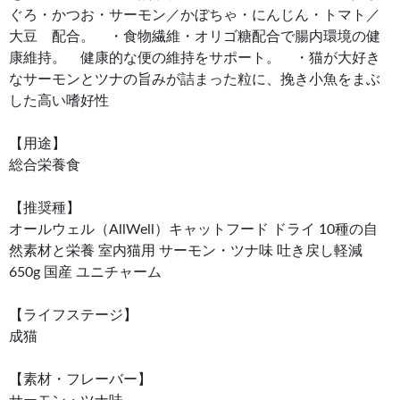
ぐろ・かつお・サーモン／かぼちゃ・にんじん・トマト／
大豆 配合。 ・食物繊維・オリゴ糖配合で腸内環境の健
康維持。 健康的な便の維持をサポート。 ・猫が大好き
なサーモンとツナの旨みが詰まった粒に、挽き小魚をまぶ
した高い嗜好性
【用途】
総合栄養食
【推奨種】
オールウェル（AllWell）キャットフード ドライ 10種の自
然素材と栄養 室内猫用 サーモン・ツナ味 吐き戻し軽減
650g 国産 ユニチャーム
【ライフステージ】
成猫
【素材・フレーバー】