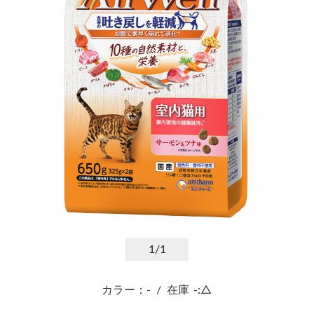
1
/1
カラー：-
/
在庫
-:△