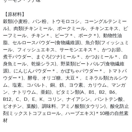
サーモン・ツナ味
【原材料】
穀類(小麦粉、パン粉、トウモロコシ、コーングルテンミー
ル)、肉類(チキンミール、ポークミール、チキンエキス、ビ
ーフミール、チキン＊、ビーフ＊、ポーク＊)、動物性油
脂、セルロースパウダー(食物繊維源)、魚介類(フィッシュミ
ール、フィッシュエキス、サーモンエキス＊、かつお節、
煮干パウダー、まぐろ(ツナ)ミール＊、かつおミール＊、白
身魚ミール、乾燥シラス)、野菜類(ビートパルプ(食物繊維
源)、にんじんパウダー＊、かぼちゃパウダー＊、トマトパ
ウダー＊)、酵母、オリゴ糖、大豆＊、ミネラル類(カルシウ
ム、塩素、コバルト、銅、鉄、ヨウ素、カリウム、マンガ
ン、ナトリウム、亜鉛)、ビタミン類(A、B1、B2、B6、
B12、C、D、E、K、コリン、ナイアシン、パントテン酸、
ビオチン、葉酸)、調味料、アミノ酸類(タウリン)、酸化防止
剤(ミックストコフェロール、ハーブエキス)＊10種の自然素
材