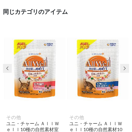
同じカテゴリのアイテム
前の画像
次
その他
その他
ユニ・チャーム ＡｌｌＷ
ユニ・チャーム ＡｌｌＷ
ｅｌｌ10種の自然素材室
ｅｌｌ10種の自然素材10