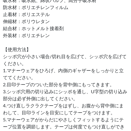
吸水材：吸水紙、綿状パルプ、高分子吸水材
防水材：ポリエチレンフィルム
止着材：ポリエステル
伸縮材：ポリウレタン
結合材：ホットメルト接着剤
外装材：ポリエチレン
【使用方法】
シッポ穴が小さい場合/切れ目を広げて、シッポ穴を広げて
ください。
1.マナーウェアをひろげ、内側のギャザーをしっかりと立
ててください。
2.目印テープのついた部分を背中側にもってきます。
3.シッポ穴用の切り込みにシッポを通し、U字型の切り込み
部分は必ず外側に出してください。
4.つけ直しラクラクテープをはずし、お腹から背中側にま
わして、目印ラインを目安にしてテープをつけます。
5.マナーウェアがからだにやさしくフィットするようにテ
ープ位置を調節します。テープは何度でもつけ直しができ