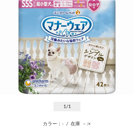
1
/1
カラー：-
/
在庫
－:×