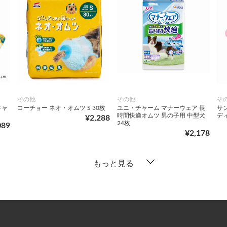
その他
その他
そ
キャ
コーチョー ネオ・オムツ S 30枚
ユニ・チャーム マナーウェア 長
サ
時間快適オムツ 男の子用 中型犬
デ
¥2,288
24枚
089
¥2,178
もっと見る