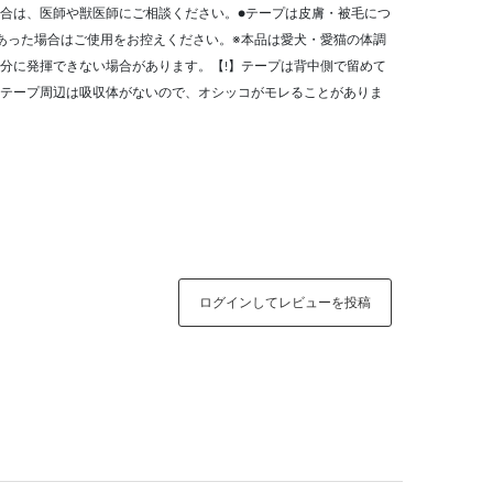
合は、医師や獣医師にご相談ください。●テープは皮膚・被毛につ
あった場合はご使用をお控えください。※本品は愛犬・愛猫の体調
分に発揮できない場合があります。【!】テープは背中側で留めて
テープ周辺は吸収体がないので、オシッコがモレることがありま
ログインしてレビューを投稿