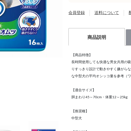
会員登録
送料について
商品説明
【商品特徴】
長時間使用しても快適な男女共用の吸
りすっきり設計で動きやすく嫌がらな
な中型犬の平均オシッコ量を参考（ワ
【適合サイズ】
胴まわり45～70cm・体重12～25kg
【推奨種】
中型犬