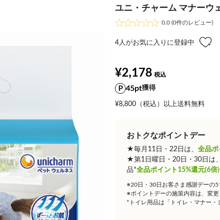
ユニ・チャーム マナーウ
0.0
(0件のレビュー)
4
人がお気に入りに登録中
¥2,178
45pt
獲得
¥8,800（税込）以上送料無料
おトクなポイントデー
★毎月11日・22日は、
全品ポ
★第1日曜日・20日・30日
品*
全品ポイント15%還元(6倍)
※20日・30日お客さま感謝デーの
※ポイントデーの施策内容は、変更
*トイレ用品は「トイレ・マナー・