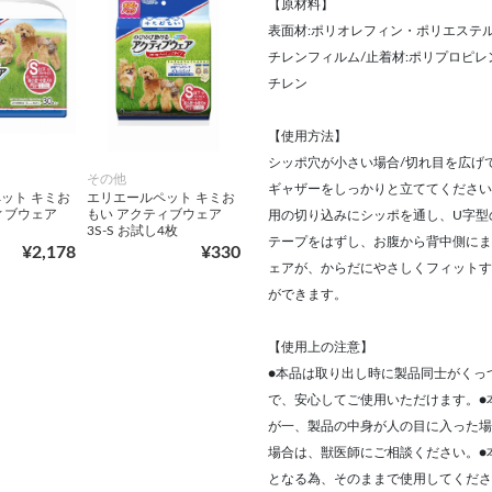
【原材料】
表面材:ポリオレフィン・ポリエステル
チレンフィルム/止着材:ポリプロピレ
チレン
【使用方法】
シッポ穴が小さい場合/切れ目を広げ
その他
ギャザーをしっかりと立ててください
ット キミお
エリエールペット キミお
ィブウェア
もい アクティブウェア
用の切り込みにシッポを通し、U字型
3S‐S お試し4枚
テープをはずし、お腹から背中側にま
¥2,178
¥330
ェアが、からだにやさしくフィットす
ができます。
【使用上の注意】
●本品は取り出し時に製品同士がくっ
で、安心してご使用いただけます。●
が一、製品の中身が人の目に入った場
場合は、獣医師にご相談ください。●
となる為、そのままで使用してくださ