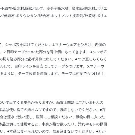
不織布/吸水材:綿状パルプ、高分子吸水材、吸水紙/防水材:ポリエ
ン/伸縮材:ポリウレタン/結合材:ホットメルト接着剤/外装材:ポリエ
て、シッポ穴を広げてください。1.マナーウェアをひろげ、内側の
。2.目印テープのついた部分を背中側にもってきます。3.シッポ穴
の切り込み部分は必ず外側に出してください。4.つけ直しらくらく
わして、目印ラインを目安にしてテープをつけます。5.マナーウ
るように、テープ位置を調節します。テープは何度でもつけ直し
ついて出てくる場合がありますが、品質上問題はございませんの
本品は使い捨ての紙オムツですので、洗濯しないでください。●万
合は流水で洗い流し、医師にご相談ください。動物の目に入った
本品は切って使用すると、中身が飛び散ったり、汚れやモレの原因
い。●本品は食べられないので、飲み込まないでください。●万が