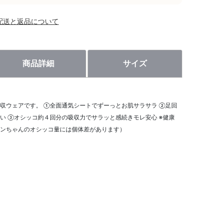
配送と返品について
商品詳細
サイズ
収ウェアです。 ①全面通気シートでずーっとお肌サラサラ ②足回
い ③オシッコ約４回分の吸収力でサラッと感続きモレ安心 ※健康
ンちゃんのオシッコ量には個体差があります）