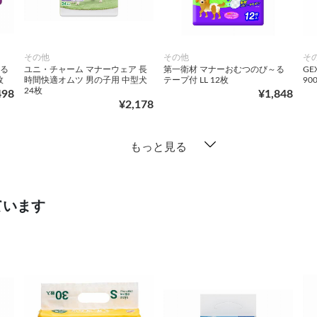
その他
その他
そ
～る
ユニ・チャーム マナーウェア 長
第一衛材 マナーおむつのび～る
G
枚
時間快適オムツ 男の子用 中型犬
テープ付 LL 12枚
900
24枚
498
¥1,848
¥2,178
もっと見る
ています