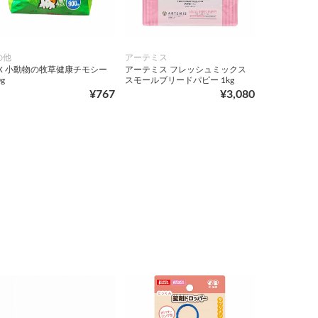
の他
アーテミス
EX 小動物の牧草健康チモシー
アーテミス フレッシュミックス
g
スモールブリードパピー 1kg
¥767
¥3,080