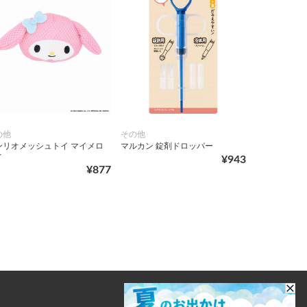
の他
その他
ンリオメッシュトイ マイメロ
マルカン 錠剤ドロッパー
ィ
¥943
¥877