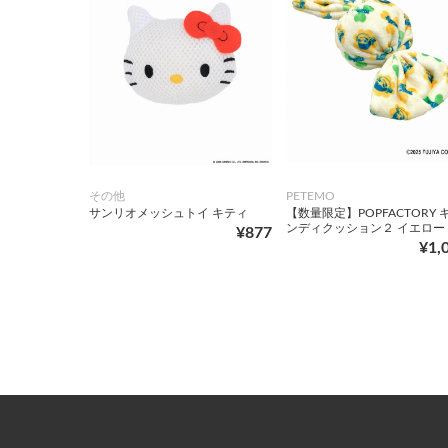
その他
PETEMO
サンリオメッシュトイ キティ
【数量限定】POPFACTORY 
ンディクッション２ イエロー
¥877
¥1,