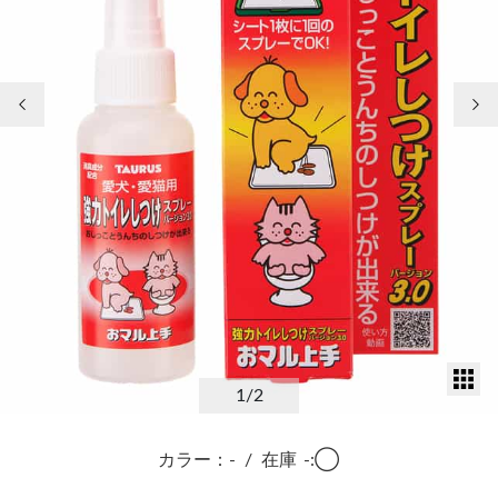
前の画像
次
サ
1
/2
カラー：-
/
在庫
-:◯