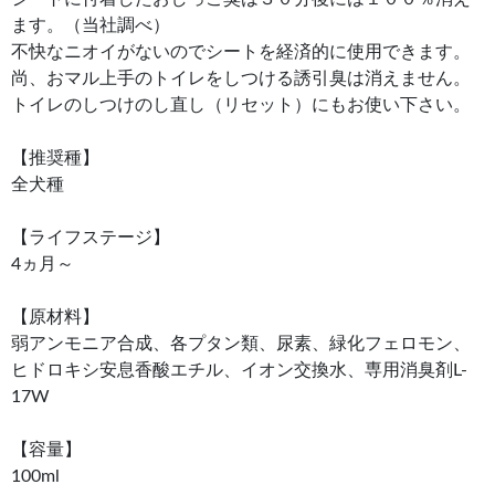
ます。（当社調べ）
不快なニオイがないのでシートを経済的に使用できます。
尚、おマル上手のトイレをしつける誘引臭は消えません。
トイレのしつけのし直し（リセット）にもお使い下さい。
【推奨種】
全犬種
【ライフステージ】
4ヵ月～
【原材料】
弱アンモニア合成、各プタン類、尿素、緑化フェロモン、
ヒドロキシ安息香酸エチル、イオン交換水、専用消臭剤L-
17W
【容量】
100ml