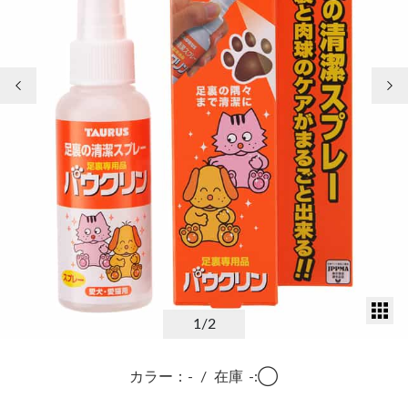
前の画像
次
サ
1
/2
カラー：-
/
在庫
-:◯