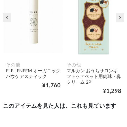
前の画像
次
その他
その他
FLF LENEEM オーガニック
マルカン おうちサロンギ
パウケアスティック
フトケアペット用肉球・鼻
クリーム 2P
¥1,760
¥1,298
このアイテムを見た人は、これも見ています