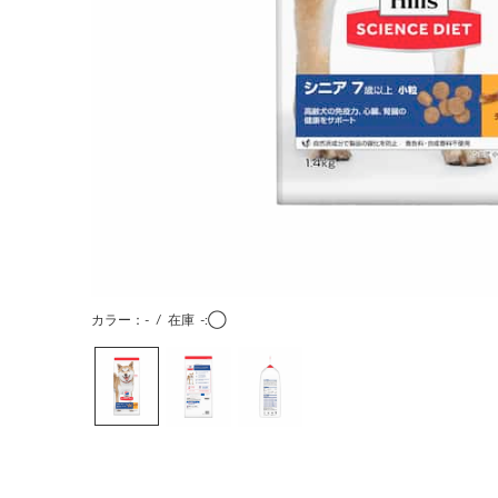
カラー：-
/
在庫
-:◯