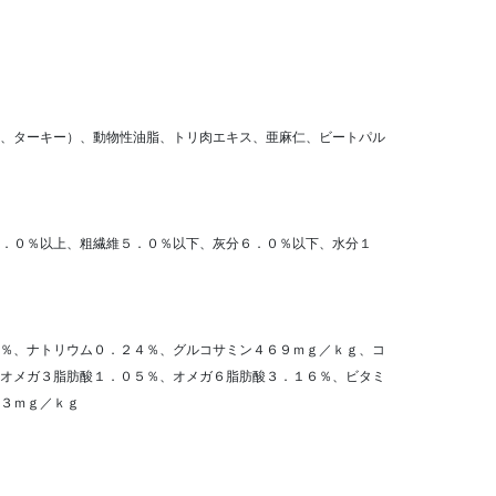
、ターキー）、動物性油脂、トリ肉エキス、亜麻仁、ビートパル
．０％以上、粗繊維５．０％以下、灰分６．０％以下、水分１
％、ナトリウム０．２４％、グルコサミン４６９ｍｇ／ｋｇ、コ
オメガ３脂肪酸１．０５％、オメガ６脂肪酸３．１６％、ビタミ
３ｍｇ／ｋｇ