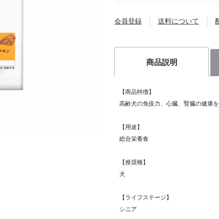
会員登録
送料について
商品説明
【商品特徴】
高齢犬の免疫力、心臓、腎臓の健康を
【用途】
総合栄養食
【推奨種】
犬
【ライフステージ】
シニア