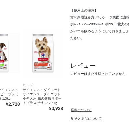
【使用上の注意】
賞味期限読み方:パッケージ裏面に直接印
例)291006→2006年10月29
がいつも飲めるようにしておきましょ
ださい。
レビュー
レビューはまだ投稿されていません
ヒルズ
サイエンス・
サイエンス・ダイエット
ピー プレミ
サイエンス・ダイエット
1.3kg
小型犬用 腸の健康サポー
トプラス チキン 2.5kg
¥2,728
¥3,938
送料について
配送と返品について