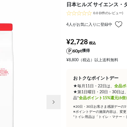
日本ヒルズ サイエンス・ダイ
0.0
(0件のレビュー)
4
人がお気に入りに登録中
¥2,728
60pt
獲得
¥8,800（税込）以上送料無料
おトクなポイントデー
★毎月11日・22日は、
全品ポ
★第1日曜日・20日・30日
次の画像
品*
全品ポイント15%還元(6倍)
※20日・30日お客さま感謝デーの
※ポイントデーの施策内容は、変更
*トイレ用品は「トイレ・マナー・