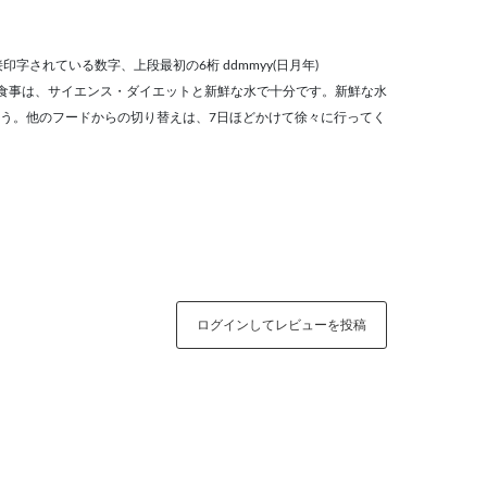
字されている数字、上段最初の6桁 ddmmyy(日月年)
日 愛犬の食事は、サイエンス・ダイエットと新鮮な水で十分です。新鮮な水
う。他のフードからの切り替えは、7日ほどかけて徐々に行ってく
ログインしてレビューを投稿