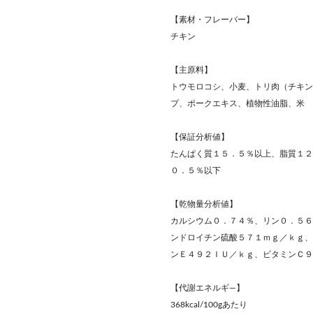
【素材・フレーバー】
チキン
【主原料】
トウモロコシ、小麦、トリ肉（チキン
プ、ポークエキス、植物性油脂、米
【保証分析値】
たんぱく質１５．５％以上、脂質１２
０．５％以下
【乾物量分析値】
カルシウム０．７４％、リン０．５６
ンドロイチン硫酸５７１ｍｇ／ｋｇ、
ンＥ４９２ＩＵ／ｋｇ、ビタミンＣ９
【代謝エネルギ―】
368kcal/100gあたり