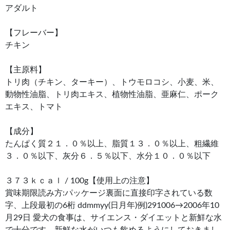
アダルト
【フレーバー】
チキン
【主原料】
トリ肉（チキン、ターキー）、トウモロコシ、小麦、米、
動物性油脂、トリ肉エキス、植物性油脂、亜麻仁、ポーク
エキス、トマト
【成分】
たんぱく質２１．０％以上、脂質１３．０％以上、粗繊維
３．０％以下、灰分６．５％以下、水分１０．０％以下
３７３ｋｃａｌ / 100g【使用上の注意】
賞味期限読み方:パッケージ裏面に直接印字されている数
字、上段最初の6桁 ddmmyy(日月年)例)291006→2006年10
月29日 愛犬の食事は、サイエンス・ダイエットと新鮮な水