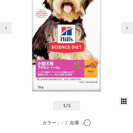
前の画像
次
サ
1
/3
カラー：-
/
在庫
-:◯