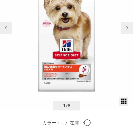
前の画像
次
サ
1
/8
カラー：-
/
在庫
-:◯