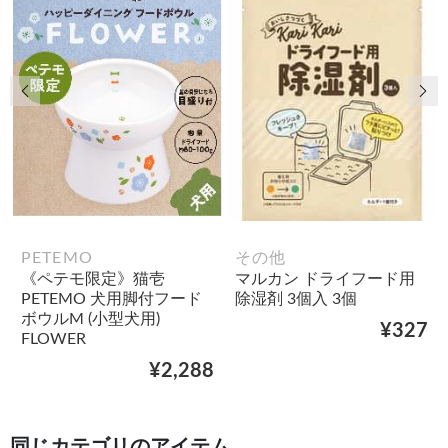
前の画像
次
PETEMO
その他
《ペテモ限定》猫壱
マルカン ドライフード用
PETEMO 犬用脚付フード
除湿剤 3個入 3個
ボウルM (小型犬用)
¥327
FLOWER
¥2,288
同じカテゴリのアイテム