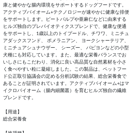
康と健やかな腸内環境をサポートするドッグフードです。
アクティブバイオーム+テクノロジーが速やかに健康な排便
をサポートします。ビートパルプや亜麻仁などに由来する
ヒルズ独自のプレバイオティクスブレンドで、健康な便通
をサポートし、1歳以上のトイプードル、チワワ、ミニチュ
アダックスフンド、 ポメラニアン、 ヨークシャーテリア、
ミニチュアシュナウザー、 シーズー、 パピヨンなどの小型
犬種にも対応しています。また、最適な栄養バランスでお
いしさにもこだわり、消化に良い高品質な自然素材を小さ
く食べやすい粒に凝縮しました。この製品は、ペットフー
ド公正取引協議会の定める分析試験の結果、総合栄養食で
あることが証明されています。アクティブバイオーム+はマ
イクロバイオーム（腸内細菌叢）を育むヒルズ独自の繊維
ブレンドです。
【用途】
総合栄養食