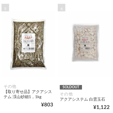
5
6
その他
SOLDOUT
【取り寄せ品】アクアシス
その他
テム 渓山砂細1，1kg
アクアシステム 白雲玉石
¥803
¥1,122