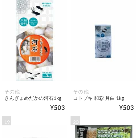
その他
その他
きんぎょめだかの河石1kg
コトブキ 和彩 月白 1kg
¥503
¥503
19
20