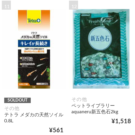
11
12
その他
SOLDOUT
ペットライブラリー
その他
aquaneru新五色石2kg
テトラ メダカの天然ソイル
0.8L
¥1,518
¥561