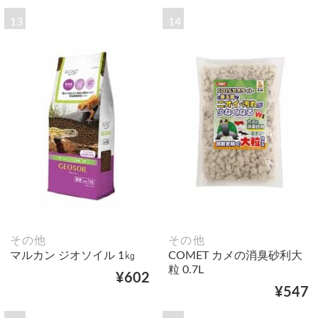
13
14
その他
その他
マルカン ジオソイル 1㎏
COMET カメの消臭砂利大
粒 0.7L
¥602
¥547