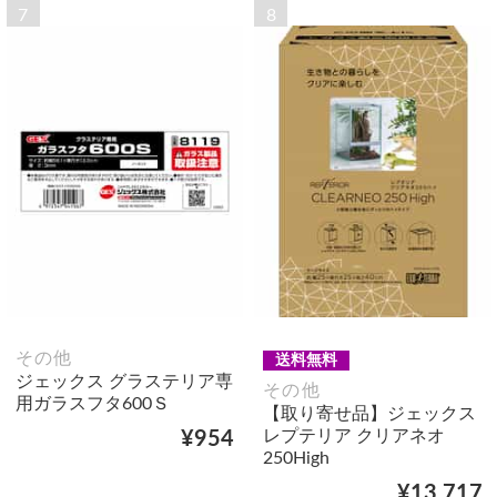
7
8
その他
送料無料
ジェックス グラステリア専
その他
用ガラスフタ600Ｓ
【取り寄せ品】ジェックス
レプテリア クリアネオ
¥954
250High
¥13,717