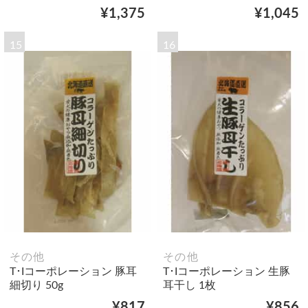
¥1,375
¥1,045
15
16
その他
その他
T･Iコーポレーション 豚耳
T･Iコーポレーション 生豚
細切り 50g
耳干し 1枚
¥817
¥856