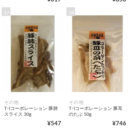
17
18
その他
その他
T･Iコーポレーション 豚肺
T･Iコーポレーション 豚耳
スライス 30g
のたぶ 50g
¥547
¥746