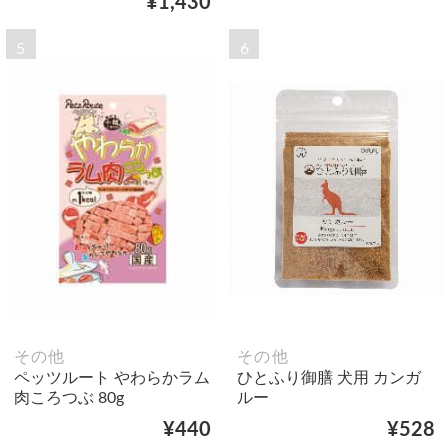
¥1,430
5
6
その他
その他
ペッツルート やわらかラム
ひとふり御膳 犬用 カンガ
肉ころつぶ 80g
ルー
¥440
¥528