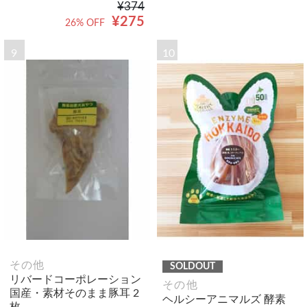
¥374
¥275
26% OFF
9
10
その他
SOLDOUT
リバードコーポレーション
その他
国産・素材そのまま豚耳 2
ヘルシーアニマルズ 酵素
枚