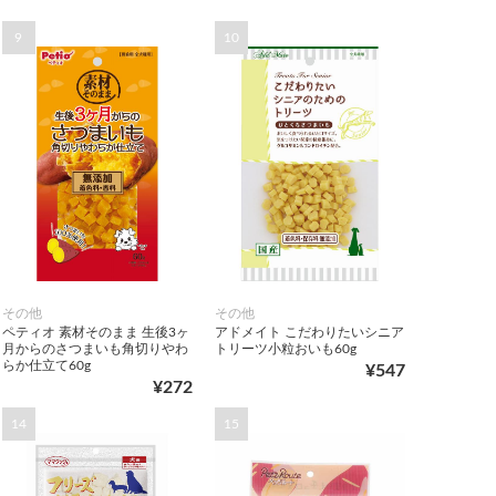
9
10
その他
その他
ペティオ 素材そのまま 生後3ヶ
アドメイト こだわりたいシニア
月からのさつまいも角切りやわ
トリーツ小粒おいも60g
らか仕立て60g
¥547
¥272
14
15