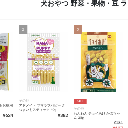
犬おやつ 野菜・果物・豆 
2
3
その他
SALE
もお徳用
アドメイト ママラブパピー さ
その他
つまいもスティック 40g
わんわん チョイあげ かぼちゃ
¥624
¥382
ん 35g
¥184