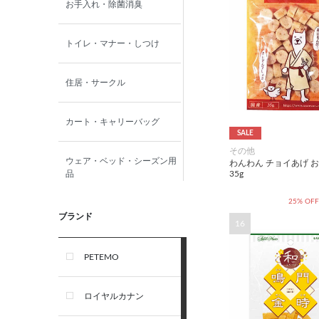
お手入れ・除菌消臭
トイレ・マナー・しつけ
住居・サークル
カート・キャリーバッグ
SALE
その他
ウェア・ベッド・シーズン用
わんわん チョイあげ 
35g
品
25% OFF
首輪・ハーネス(胴輪)・リー
ブランド
16
ド
PETEMO
オーナー雑貨
ロイヤルカナン
犬フード・おやつ