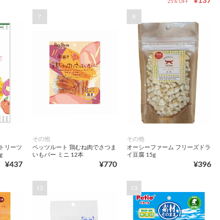
¥137
25% OFF
7
8
その他
その他
トリーツ
ペッツルート 鶏むね肉でさつま
オーシーファーム フリーズドラ
g
いもバー ミニ 12本
イ豆腐 15g
¥437
¥770
¥396
12
13