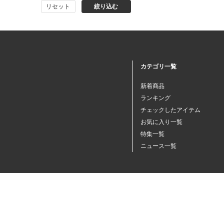
リセット
絞り込む
猫プレミアムフード（ドラ
イ・ウェット）
猫ドライフード
カテゴリ一覧
猫ウェットフード
新着商品
ランキング
猫おやつ
チェックしたアイテム
お気に入り一覧
特集一覧
猫サプリ・ミルク・栄養補給
ニュース一覧
その他ペット用品
小動物・鳥フード
その他フード（魚・爬虫類・