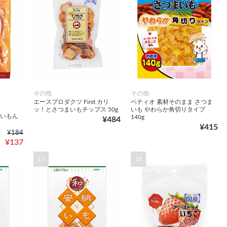
その他
その他
エースプロダクツ First カリ
ペティオ 素材そのまま さつま
ッ！とさつまいもチップス 50g
いも やわらか角切りタイプ
おいもん
140g
¥484
¥415
¥184
¥137
17
18