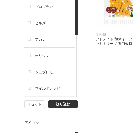
プロプラン
犬プレミアムフード（ドラ
イ・ウェット）
ヒルズ
犬ドライフード
その他
アドメイト 和スイーツ
アカナ
いもトリーツ 鳴門金時 
犬ウェットフード
オリジン
犬おやつ
シュプレモ
犬サプリ・ミルク・栄養補給
ワイルドレシピ
猫用品
リセット
絞り込む
ナチュラルチョイス
猫おもちゃ・またたび・爪と
ぎ
ウェルネス
アイコン