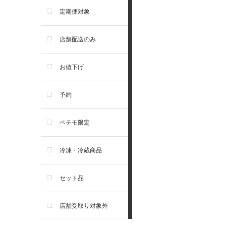
食器・給水器・哺乳器
アーテミス
定期便対象
お手入れ・除菌消臭
セレクトバランス
店舗配送のみ
トイレ・マナー・しつけ
リガロ
お値下げ
住居・タワー・ケージ
ソルビダ
予約
カート・キャリーバッグ
フィジカライフ
ペテモ限定
ウェア・ベッド・シーズン用
冷凍・冷蔵商品
品
セット品
首輪・ハーネス(胴輪)・リー
ド
店舗受取り対象外
猫フード・おやつ