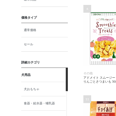
6
価格タイプ
通常価格
セール
詳細カテゴリ
その他
犬用品
アドメイト スムージー
りんごとさつまいも 50
犬おもちゃ
11
食器・給水器・哺乳器