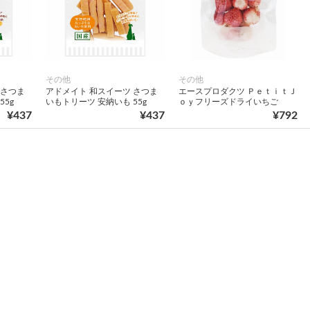
その他
その他
 さつま
アドメイト 和スイーツ さつま
エースプロダクツ ＰｅｔｉｔＪ
55g
いもトリーツ 安納いも 55g
ｏｙフリーズドライいちご
¥437
¥437
¥792