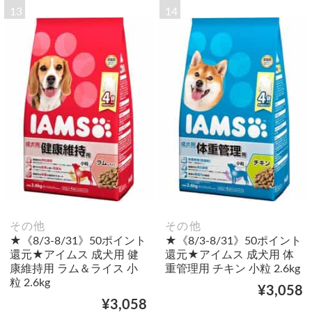
13
14
その他
その他
★《8/3-8/31》50ポイント
★《8/3-8/31》50ポイント
還元★アイムス 成犬用 健
還元★アイムス 成犬用 体
康維持用 ラム＆ライス 小
重管理用 チキン 小粒 2.6kg
粒 2.6kg
¥3,058
¥3,058