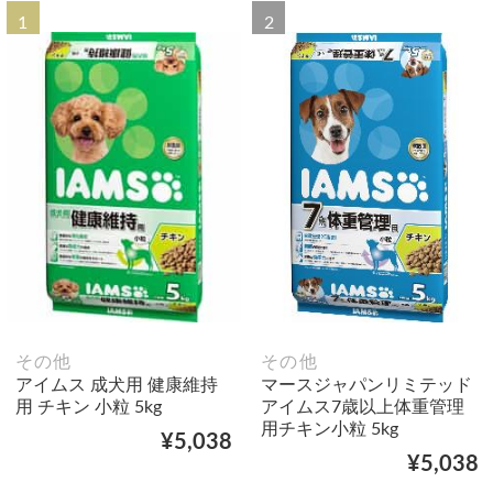
1
2
その他
その他
アイムス 成犬用 健康維持
マースジャパンリミテッド
用 チキン 小粒 5kg
アイムス7歳以上体重管理
用チキン小粒 5kg
¥5,038
¥5,038