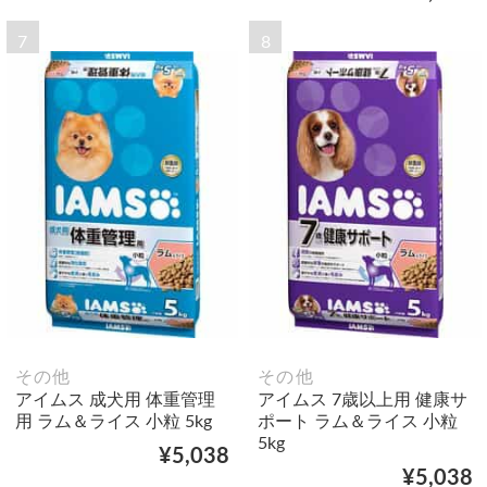
7
8
その他
その他
アイムス 成犬用 体重管理
アイムス 7歳以上用 健康サ
用 ラム＆ライス 小粒 5kg
ポート ラム＆ライス 小粒
5kg
¥5,038
¥5,038