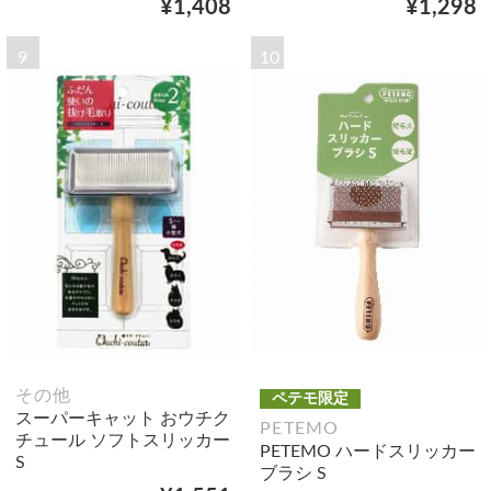
¥1,408
¥1,298
9
10
その他
ペテモ限定
スーパーキャット おウチク
PETEMO
チュール ソフトスリッカー
PETEMO ハードスリッカー
S
ブラシ S