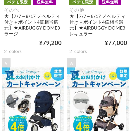
ペテモ限定
送料無料
ペテモ限定
送料無料
その他
その他
★【7/7～8/17 ノベルティ
★【7/7～8/17 ノベルティ
付き＋ポイント4倍相当還
付き＋ポイント4倍相当還
元】★AIRBUGGY DOME3
元】★AIRBUGGY DOME3
ラージ
レギュラー
¥79,200
¥77,000
2
colors
2
colors
5
6