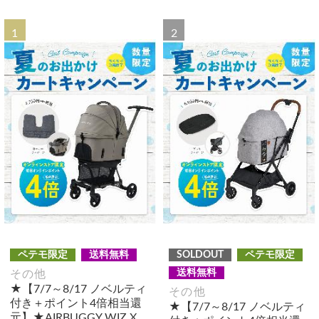
1
2
ペテモ限定
送料無料
SOLDOUT
ペテモ限定
送料無料
その他
★【7/7～8/17 ノベルティ
その他
付き＋ポイント4倍相当還
★【7/7～8/17 ノベルティ
元】★AIRBUGGY WIZ X