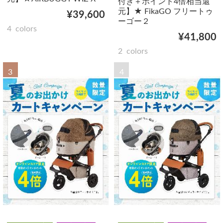
付き＋ポイント4倍相当還
元】★ FikaGO フリートゥ
¥39,600
ーゴー２
4
colors
¥41,800
2
colors
3
4