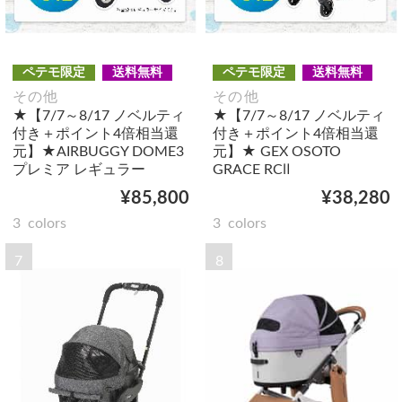
ペテモ限定
送料無料
ペテモ限定
送料無料
その他
その他
★【7/7～8/17 ノベルティ
★【7/7～8/17 ノベルティ
付き＋ポイント4倍相当還
付き＋ポイント4倍相当還
元】★AIRBUGGY DOME3
元】★ GEX OSOTO
プレミア レギュラー
GRACE RCⅡ
¥85,800
¥38,280
3
colors
3
colors
7
8