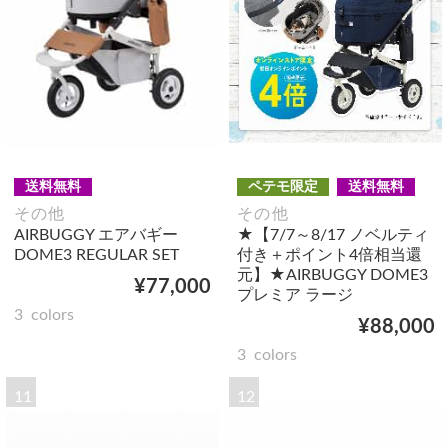
送料無料
ペテモ限定
送料無料
その他
その他
AIRBUGGY エアバギー
★【7/7～8/17 ノベルティ
DOME3 REGULAR SET
付き＋ポイント4倍相当還
元】★AIRBUGGY DOME3
¥77,000
プレミア ラージ
3
colors
¥88,000
3
colors
11
12