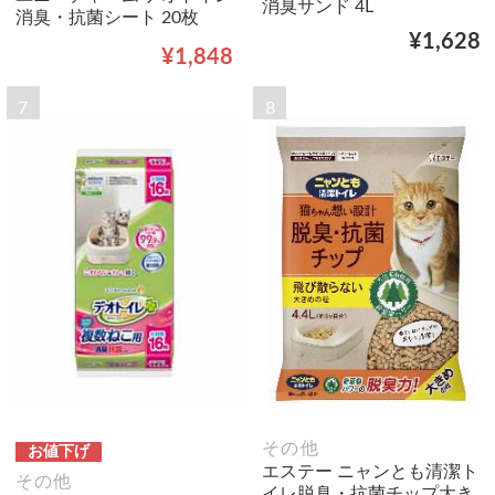
消臭サンド 4L
消臭・抗菌シート 20枚
¥1,628
¥1,848
7
8
その他
お値下げ
エステー ニャンとも清潔ト
その他
イレ脱臭・抗菌チップ大き