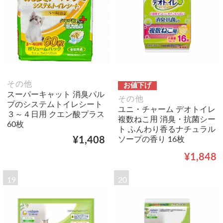
その他
お値下げ
スーパーキャット 消臭パル
その他
プのシステムトイレシート
ユニ・チャーム デオトイレ
３～４日用 クエン酸プラス
複数ねこ用 消臭・抗菌シー
60枚
ト ふんわり香るナチュラル
ソープの香り 16枚
¥1,408
¥1,848
19
20