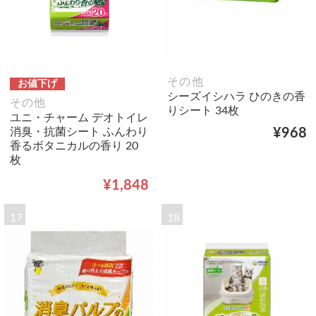
その他
お値下げ
シーズイシハラ ひのきの香
その他
りシート 34枚
ユニ・チャーム デオトイレ
消臭・抗菌シート ふんわり
¥968
香るボタニカルの香り 20
枚
¥1,848
17
18