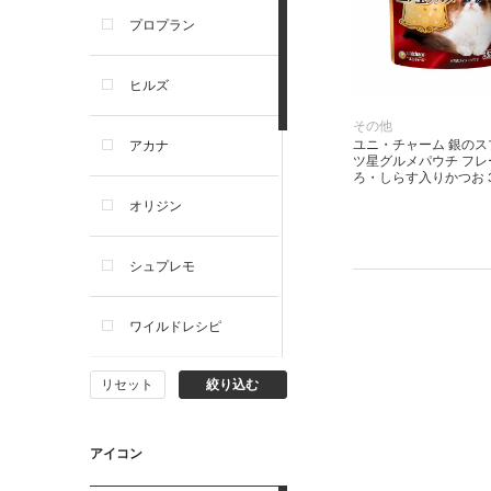
プロプラン
犬プレミアムフード（ドラ
イ・ウェット）
ヒルズ
犬ドライフード
その他
ユニ・チャーム 銀のス
アカナ
ツ星グルメパウチ フレ
ろ・しらす入りかつお 3
犬ウェットフード
オリジン
犬おやつ
シュプレモ
犬サプリ・ミルク・栄養補給
ワイルドレシピ
猫用品
リセット
絞り込む
ナチュラルチョイス
猫おもちゃ・またたび・爪と
ぎ
ウェルネス
アイコン