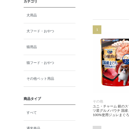
カテゴリ
犬用品
1
犬フード・おやつ
猫用品
猫フード・おやつ
その他ペット用品
商品タイプ
その他
ユニ・チャーム 銀のス
ツ星グルメパウチ 国産
すべて
100%使用ジュレまぐろ 
通常商品