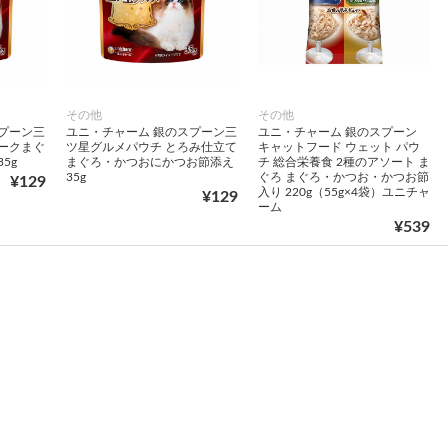
その他
その他
プーン三
ユニ・チャーム 銀のスプーン三
ユニ・チャーム 銀のスプーン
ークまぐ
ツ星グルメパウチ とろみ仕立て
キャットフード ウェット パウ
5g
まぐろ・かつおにかつお節添え
チ 総合栄養食 2種のアソート ま
35g
ぐろ まぐろ・かつお・かつお節
¥129
入り 220g（55g×4袋）ユニチャ
¥129
ーム
¥539