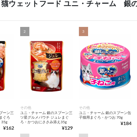
猫ウェットフード ユニ・チャーム 銀
2
3
その他
その他
プーン三
ユニ・チャーム 銀のスプーン三
ユニ・チャーム 銀のスプーン缶
まぐろ
ツ星グルメパウチ ジュレまぐ
子猫用まぐろ・かつお 70g
35g
ろ・かつおにささみ添え35g
¥184
¥162
¥129