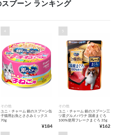
のスプーン ランキング
4
5
その他
その他
ユニ・チャーム 銀のスプーン缶
ユニ・チャーム 銀のスプーン三
子猫用お魚とささみミックス
ツ星グルメパウチ 国産まぐろ
70g
100%使用フレークまぐろ 35g
¥184
¥162