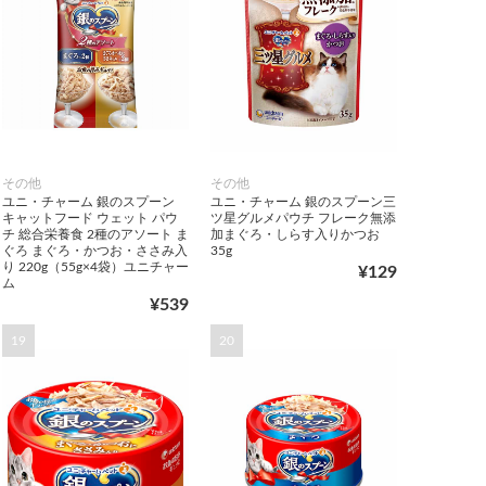
その他
その他
ユニ・チャーム 銀のスプーン
ユニ・チャーム 銀のスプーン三
キャットフード ウェット パウ
ツ星グルメパウチ フレーク無添
チ 総合栄養食 2種のアソート ま
加まぐろ・しらす入りかつお
ぐろ まぐろ・かつお・ささみ入
35g
り 220g（55g×4袋）ユニチャー
¥129
ム
¥539
19
20