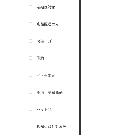
食器・給水器・哺乳器
アーテミス
定期便対象
お手入れ・除菌消臭
セレクトバランス
店舗配送のみ
トイレ・マナー・しつけ
リガロ
お値下げ
住居・タワー・ケージ
ソルビダ
予約
カート・キャリーバッグ
フィジカライフ
ペテモ限定
ウェア・ベッド・シーズン用
冷凍・冷蔵商品
品
セット品
首輪・ハーネス(胴輪)・リー
ド
店舗受取り対象外
猫フード・おやつ