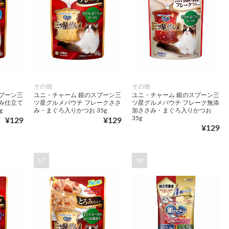
その他
その他
プーン三
ユニ・チャーム 銀のスプーン三
ユニ・チャーム 銀のスプーン三
み仕立て
ツ星グルメパウチ フレークささ
ツ星グルメパウチ フレーク無添
g
み・まぐろ入りかつお 35g
加ささみ・まぐろ入りかつお
35g
¥129
¥129
¥129
17
18