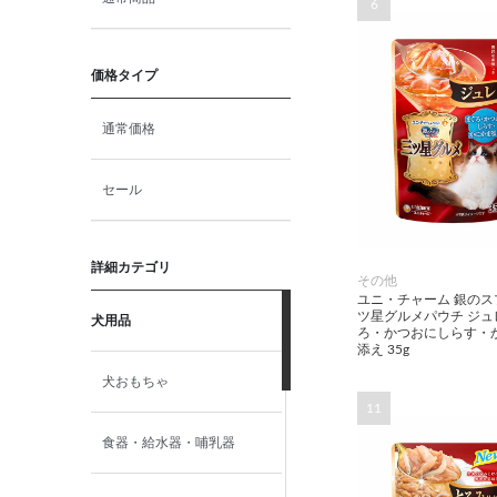
6
価格タイプ
通常価格
セール
詳細カテゴリ
その他
ユニ・チャーム 銀のス
ツ星グルメパウチ ジュ
犬用品
ろ・かつおにしらす・
添え 35g
犬おもちゃ
11
食器・給水器・哺乳器