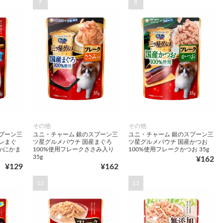
7
8
その他
その他
プーン三
ユニ・チャーム 銀のスプーン三
ユニ・チャーム 銀のスプーン三
レまぐ
ツ星グルメパウチ 国産まぐろ
ツ星グルメパウチ 国産かつお
かにかま
100%使用フレークささみ入り
100%使用フレークかつお 35g
35g
¥162
¥129
¥162
12
13