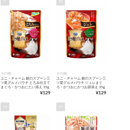
9
10
その他
その他
ユニ・チャーム 銀のスプーン三
ユニ・チャーム 銀のスプーン三
ツ星グルメパウチ とろみ仕立て
ツ星グルメパウチ ジュレまぐ
まぐろ・かつおにたい添え 35g
ろ・かつおにかつお節添え 35g
¥129
¥129
14
15