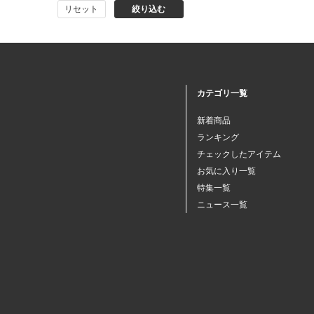
リセット
絞り込む
猫プレミアムフード（ドラ
イ・ウェット）
猫ドライフード
カテゴリ一覧
猫ウェットフード
新着商品
ランキング
猫おやつ
チェックしたアイテム
お気に入り一覧
特集一覧
猫サプリ・ミルク・栄養補給
ニュース一覧
その他ペット用品
小動物・鳥フード
その他フード（魚・爬虫類・