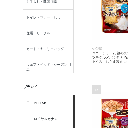
お手入れ・除菌消臭
トイレ・マナー・しつけ
住居・サークル
その他
カート・キャリーバッグ
ユニ・チャーム 銀のス
ツ星グルメパウチ とろ
まぐろにしらす添え 35
ウェア・ベッド・シーズン用
品
首輪・ハーネス(胴輪)・リー
ブランド
16
ド
PETEMO
オーナー雑貨
ロイヤルカナン
犬フード・おやつ