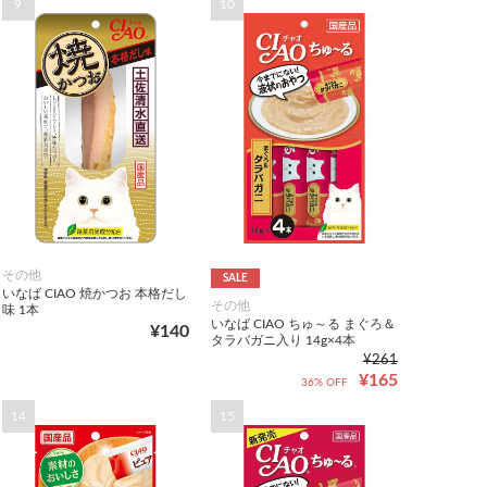
9
10
その他
SALE
いなば CIAO 焼かつお 本格だし
その他
味 1本
いなば CIAO ちゅ～る まぐろ＆
¥140
タラバガニ入り 14g×4本
¥261
¥165
36% OFF
14
15