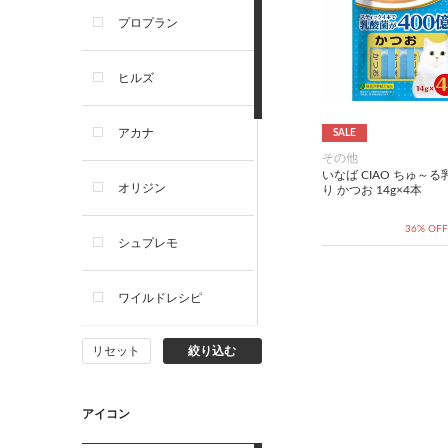
プロプラン
犬プレミアムフード（ドラ
イ・ウェット）
ヒルズ
犬ドライフード
アカナ
SALE
その他
犬ウェットフード
いなば CIAO ちゅ～
オリジン
り かつお 14g×4本
犬おやつ
36% OFF
シュプレモ
犬サプリ・ミルク・栄養補給
ワイルドレシピ
猫用品
リセット
絞り込む
ナチュラルチョイス
猫おもちゃ・またたび・爪と
ぎ
ウェルネス
アイコン