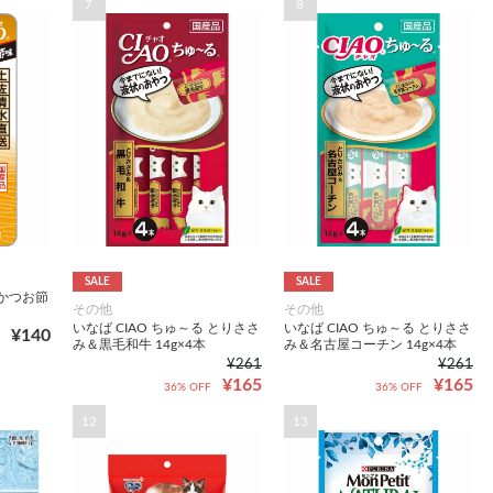
7
8
SALE
SALE
 かつお節
その他
その他
いなば CIAO ちゅ～る とりささ
いなば CIAO ちゅ～る とりささ
¥140
み＆黒毛和牛 14g×4本
み＆名古屋コーチン 14g×4本
¥261
¥261
¥165
¥165
36% OFF
36% OFF
12
13