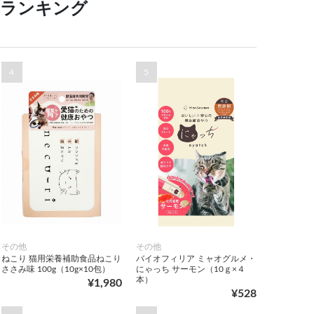
 ランキング
4
5
その他
その他
ねこり 猫用栄養補助食品ねこり
バイオフィリア ミャオグルメ・
ささみ味 100g（10g×10包）
にゃっち サーモン（10ｇ×４
本）
¥1,980
¥528