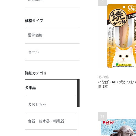
6
価格タイプ
通常価格
セール
詳細カテゴリ
その他
いなば CIAO 焼かつお
味 1本
犬用品
犬おもちゃ
11
食器・給水器・哺乳器