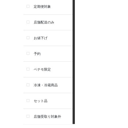
食器・給水器・哺乳器
アーテミス
定期便対象
お手入れ・除菌消臭
セレクトバランス
店舗配送のみ
トイレ・マナー・しつけ
リガロ
お値下げ
住居・タワー・ケージ
ソルビダ
予約
カート・キャリーバッグ
フィジカライフ
ペテモ限定
ウェア・ベッド・シーズン用
冷凍・冷蔵商品
品
セット品
首輪・ハーネス(胴輪)・リー
ド
店舗受取り対象外
猫フード・おやつ