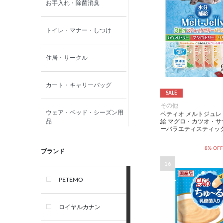
お手入れ・除菌消臭
トイレ・マナー・しつけ
住居・サークル
カート・キャリーバッグ
SALE
その他
ウェア・ベッド・シーズン用
ペティオ メルトジュレ
給 マグロ・カツオ・サ
品
ーバラエティスティック
8% OFF
首輪・ハーネス(胴輪)・リー
ブランド
ド
16
PETEMO
オーナー雑貨
ロイヤルカナン
犬フード・おやつ