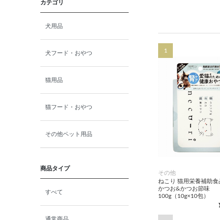
カテゴリ
犬用品
1
犬フード・おやつ
猫用品
猫フード・おやつ
その他ペット用品
商品タイプ
その他
ねこり 猫用栄養補助食
かつお&かつお節味
すべて
100g（10g×10包）
通常商品