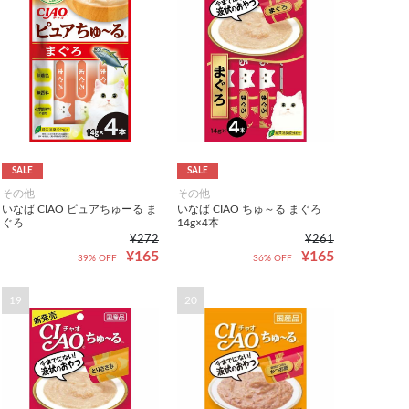
SALE
SALE
その他
その他
いなば CIAO ピュアちゅーる ま
いなば CIAO ちゅ～る まぐろ
ぐろ
14g×4本
¥272
¥261
¥165
¥165
39% OFF
36% OFF
19
20