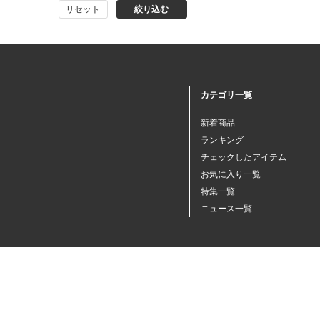
リセット
絞り込む
猫プレミアムフード（ドラ
イ・ウェット）
猫ドライフード
カテゴリ一覧
猫ウェットフード
新着商品
ランキング
猫おやつ
チェックしたアイテム
お気に入り一覧
特集一覧
猫サプリ・ミルク・栄養補給
ニュース一覧
その他ペット用品
小動物・鳥フード
その他フード（魚・爬虫類・