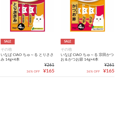
SALE
SALE
その他
その他
いなば CIAO ちゅ～る とりささ
いなば CIAO ちゅ～る 宗田かつ
み 14g×4本
お＆かつお節 14g×4本
¥261
¥261
¥165
¥165
36% OFF
36% OFF