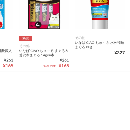
その他
SALE
いなば CIAO ちゅ～ぶ 水分補給
その他
まぐろ 80g
る乳酸菌入
いなば CIAO ちゅ～る まぐろ＆
¥327
贅沢本まぐろ 14g×4本
¥261
¥261
¥165
¥165
36% OFF