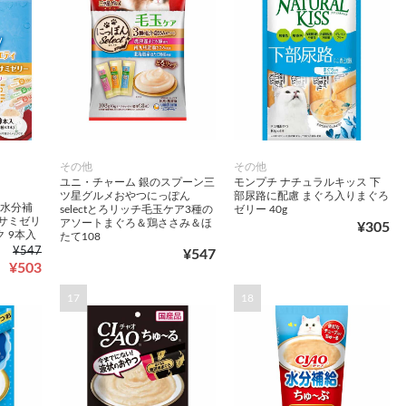
その他
その他
ユニ・チャーム 銀のスプーン三
モンプチ ナチュラルキッス 下
ツ星グルメおやつにっぽん
部尿路に配慮 まぐろ入りまぐろ
 水分補
selectとろリッチ毛玉ケア3種の
ゼリー 40g
サミゼリ
アソートまぐろ＆鶏ささみ＆ほ
¥305
 9本入
たて108
¥547
¥547
¥503
17
18