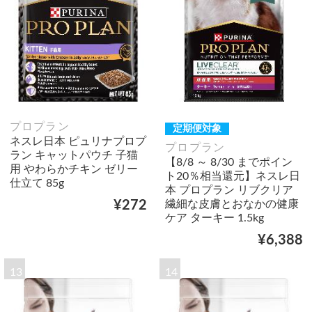
プロプラン
定期便対象
ネスレ日本 ピュリナプロプ
プロプラン
ラン キャットパウチ 子猫
【8/8 ～ 8/30 までポイン
用 やわらかチキン ゼリー
ト20％相当還元】ネスレ日
仕立て 85g
本 プロプラン リブクリア
繊細な皮膚とおなかの健康
¥272
ケア ターキー 1.5kg
¥6,388
13
14