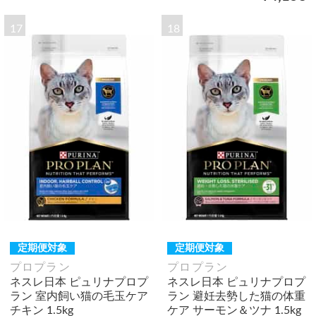
17
18
定期便対象
定期便対象
プロプラン
プロプラン
ネスレ日本 ピュリナプロプ
ネスレ日本 ピュリナプロプ
ラン 室内飼い猫の毛玉ケア
ラン 避妊去勢した猫の体重
チキン 1.5kg
ケア サーモン＆ツナ 1.5kg