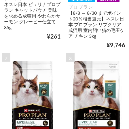
ネスレ日本 ピュリナプロプ
プロプラン
ラン キャットパウチ 美味
【8/8 ～ 8/30 までポイン
を求める成猫用 やわらかサ
ト20％相当還元】ネスレ日
ーモン グレービー仕立て
本 プロプラン リブクリア
85g
成猫用 室内飼い猫の毛玉ケ
ア チキン 3kg
¥261
¥9,746
7
8