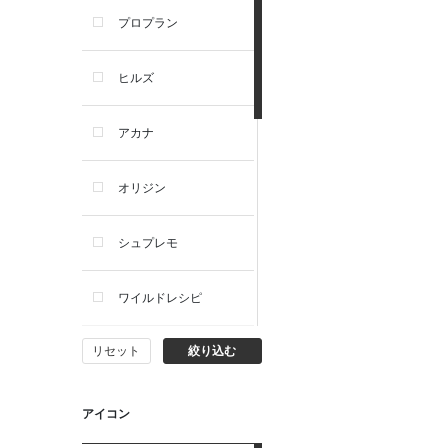
プロプラン
犬プレミアムフード（ドラ
イ・ウェット）
ヒルズ
犬ドライフード
アカナ
犬ウェットフード
オリジン
犬おやつ
シュプレモ
犬サプリ・ミルク・栄養補給
ワイルドレシピ
猫用品
リセット
絞り込む
ナチュラルチョイス
猫おもちゃ・またたび・爪と
ぎ
ウェルネス
アイコン