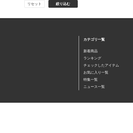
リセット
絞り込む
猫プレミアムフード（ドラ
イ・ウェット）
猫ドライフード
カテゴリ一覧
猫ウェットフード
新着商品
ランキング
猫おやつ
チェックしたアイテム
お気に入り一覧
特集一覧
猫サプリ・ミルク・栄養補給
ニュース一覧
その他ペット用品
小動物・鳥フード
その他フード（魚・爬虫類・