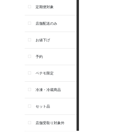
食器・給水器・哺乳器
アーテミス
定期便対象
お手入れ・除菌消臭
セレクトバランス
店舗配送のみ
トイレ・マナー・しつけ
リガロ
お値下げ
住居・タワー・ケージ
ソルビダ
予約
カート・キャリーバッグ
フィジカライフ
ペテモ限定
ウェア・ベッド・シーズン用
冷凍・冷蔵商品
品
セット品
首輪・ハーネス(胴輪)・リー
ド
店舗受取り対象外
猫フード・おやつ