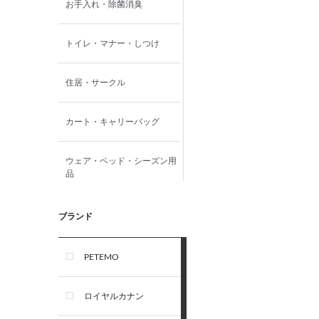
お手入れ・除菌消臭
トイレ・マナー・しつけ
住居・サークル
カート・キャリーバッグ
ウェア・ベッド・シーズン用
品
首輪・ハーネス(胴輪)・リー
ブランド
ド
PETEMO
オーナー雑貨
ロイヤルカナン
犬フード・おやつ