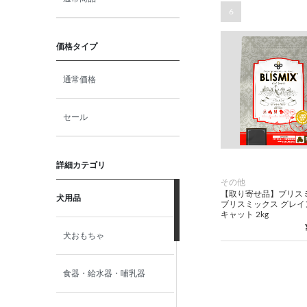
6
価格タイプ
通常価格
セール
詳細カテゴリ
その他
【取り寄せ品】ブリス
犬用品
ブリスミックス グレイ
キャット 2kg
犬おもちゃ
食器・給水器・哺乳器