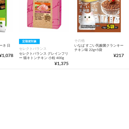
その他
定期便対象
ーネ 日
いなば すごい乳酸菌クランキー
セレクトバランス
チキン味 22g×5袋
セレクトバランス グレインフリ
¥1,078
¥217
ー 猫キトンチキン 小粒 400g
¥1,375