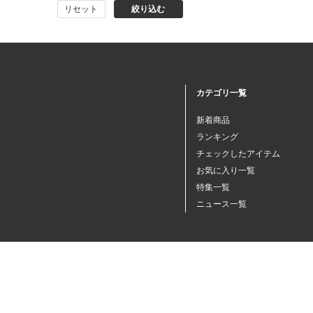
リセット
絞り込む
猫プレミアムフード（ドラ
イ・ウェット）
猫ドライフード
カテゴリ一覧
猫ウェットフード
新着商品
ランキング
猫おやつ
チェックしたアイテム
お気に入り一覧
特集一覧
猫サプリ・ミルク・栄養補給
ニュース一覧
その他ペット用品
小動物・鳥フード
その他フード（魚・爬虫類・