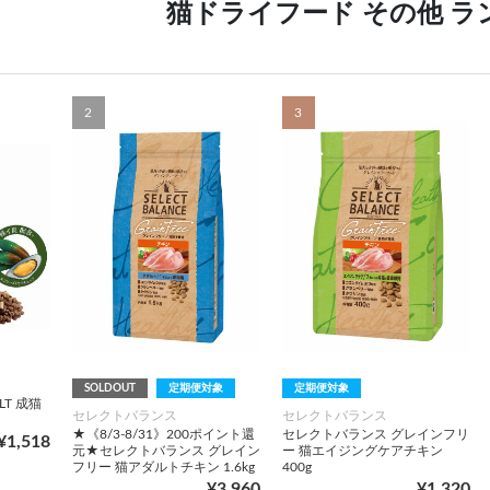
猫ドライフード その他 ラ
2
3
SOLDOUT
定期便対象
定期便対象
DULT 成猫
セレクトバランス
セレクトバランス
★《8/3-8/31》200ポイント還
セレクトバランス グレインフリ
¥1,518
元★セレクトバランス グレイン
ー 猫エイジングケアチキン
フリー 猫アダルトチキン 1.6kg
400g
¥3,960
¥1,320