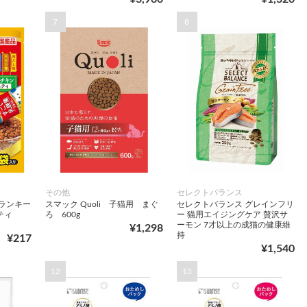
7
8
その他
セレクトバランス
ランキー
スマック Quoli 子猫用 まぐ
セレクトバランス グレインフリ
ティ
ろ 600g
ー 猫用エイジングケア 贅沢サ
ーモン 7才以上の成猫の健康維
¥1,298
持
¥217
¥1,540
12
13