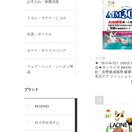
お手入れ・除菌消臭
トイレ・マナー・しつけ
住居・サークル
カート・キャリーバッグ
その他
★《8/3-8/31》200
ウェア・ベッド・シーズン用
元★サンライズ AIM30
妊・去勢後成猫用 健康
品
毛玉ケア フィッシュ 1.2
首輪・ハーネス(胴輪)・リー
ブランド
ド
16
PETEMO
オーナー雑貨
ロイヤルカナン
犬フード・おやつ