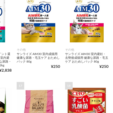
その他
その他
ポイント還
サンライズ AIM30 室内成猫用
サンライズ AIM30 室内避妊・
 室内避
健康な尿路・毛玉ケア おためし
去勢後成猫用 健康な尿路・毛玉
な尿路・
パック 80g
ケア おためしパック 80g
kg
¥250
¥250
¥2,838
17
18