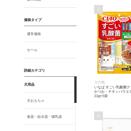
6
価格タイプ
通常価格
セール
詳細カテゴリ
その他
犬用品
いなば すごい乳酸菌ク
かつお・チキンバラエ
22g×5袋
犬おもちゃ
11
食器・給水器・哺乳器