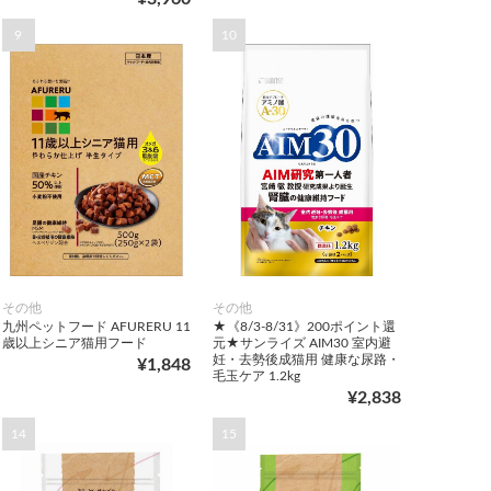
9
10
その他
その他
九州ペットフード AFURERU 11
★《8/3-8/31》200ポイント還
歳以上シニア猫用フード
元★サンライズ AIM30 室内避
妊・去勢後成猫用 健康な尿路・
¥1,848
毛玉ケア 1.2kg
¥2,838
14
15