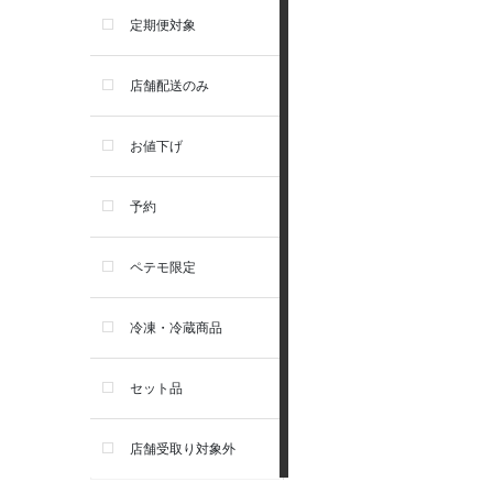
食器・給水器・哺乳器
アーテミス
定期便対象
お手入れ・除菌消臭
セレクトバランス
店舗配送のみ
トイレ・マナー・しつけ
リガロ
お値下げ
住居・タワー・ケージ
ソルビダ
予約
カート・キャリーバッグ
フィジカライフ
ペテモ限定
ウェア・ベッド・シーズン用
冷凍・冷蔵商品
品
セット品
首輪・ハーネス(胴輪)・リー
ド
店舗受取り対象外
猫フード・おやつ