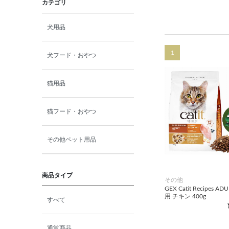
カテゴリ
犬用品
1
犬フード・おやつ
猫用品
猫フード・おやつ
その他ペット用品
商品タイプ
その他
GEX Catit Recipes A
用 チキン 400g
すべて
通常商品