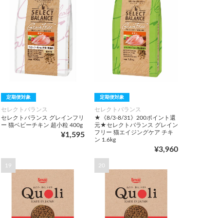
定期便対象
定期便対象
セレクトバランス
セレクトバランス
セレクトバランス グレインフリ
★《8/3-8/31》200ポイント還
ー 猫ベビーチキン 超小粒 400g
元★セレクトバランス グレイン
フリー 猫エイジングケア チキ
¥1,595
ン 1.6kg
¥3,960
19
20