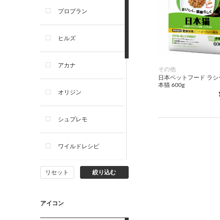
プロプラン
犬プレミアムフード（ドラ
イ・ウェット）
ヒルズ
犬ドライフード
アカナ
その他
日本ペットフード ラシ
犬ウェットフード
本猫 600g
オリジン
犬おやつ
シュプレモ
犬サプリ・ミルク・栄養補給
ワイルドレシピ
猫用品
リセット
絞り込む
ナチュラルチョイス
猫おもちゃ・またたび・爪と
ぎ
ウェルネス
アイコン