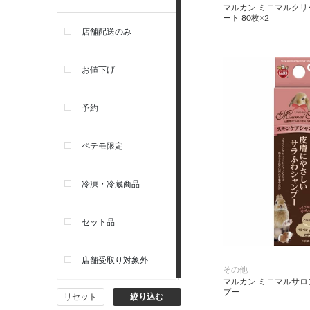
マルカン ミニマルク
ート 80枚×2
お手入れ・除菌消臭
セレクトバランス
店舗配送のみ
トイレ・マナー・しつけ
リガロ
お値下げ
住居・タワー・ケージ
ソルビダ
予約
カート・キャリーバッグ
フィジカライフ
ペテモ限定
ウェア・ベッド・シーズン用
冷凍・冷蔵商品
品
セット品
首輪・ハーネス(胴輪)・リー
ド
店舗受取り対象外
その他
猫フード・おやつ
マルカン ミニマルサ
プー
リセット
絞り込む