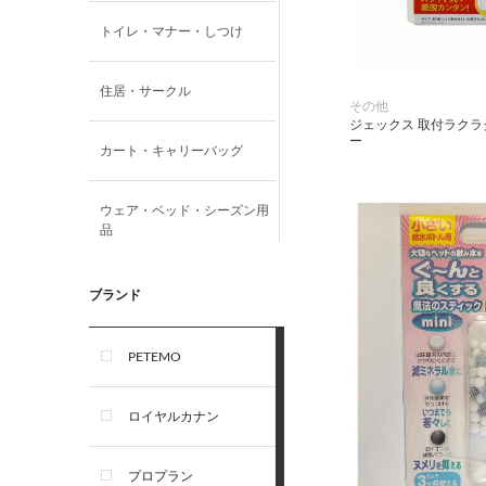
トイレ・マナー・しつけ
住居・サークル
その他
ジェックス 取付ラク
ー
カート・キャリーバッグ
ウェア・ベッド・シーズン用
品
首輪・ハーネス(胴輪)・リー
ブランド
ド
PETEMO
オーナー雑貨
ロイヤルカナン
犬フード・おやつ
プロプラン