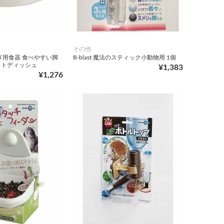
その他
ぎ用食器 食べやすい脚
B-blast 魔法のスティック小動物用 1個
ットディッシュ
¥1,383
¥1,276