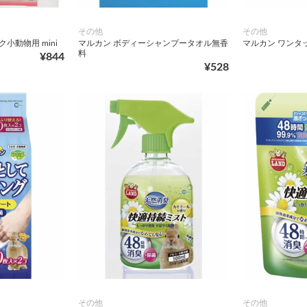
その他
その他
ク小動物用 mini
マルカン ボディーシャンプータオル無香
マルカン ワンタ
料
¥844
¥528
その他
その他