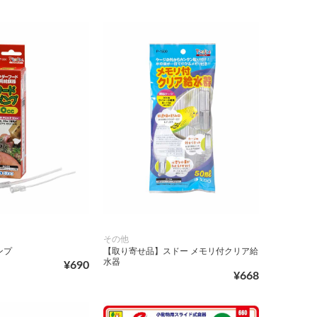
その他
ンプ
【取り寄せ品】スドー メモリ付クリア給
水器
¥690
¥668