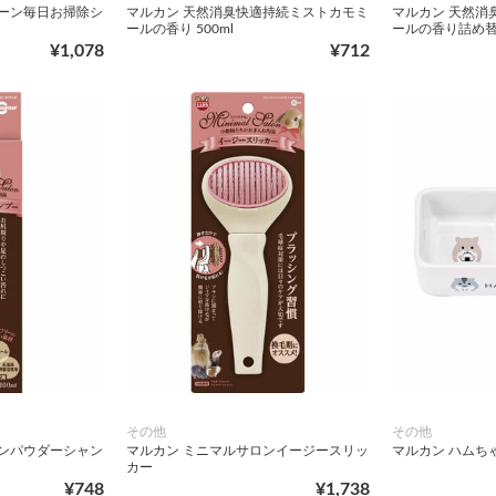
リーン毎日お掃除シ
マルカン 天然消臭快適持続ミストカモミ
マルカン 天然消
ールの香り 500ml
ールの香り詰め替え
¥1,078
¥712
その他
その他
ロンパウダーシャン
マルカン ミニマルサロンイージースリッ
マルカン ハムち
カー
¥748
¥1,738