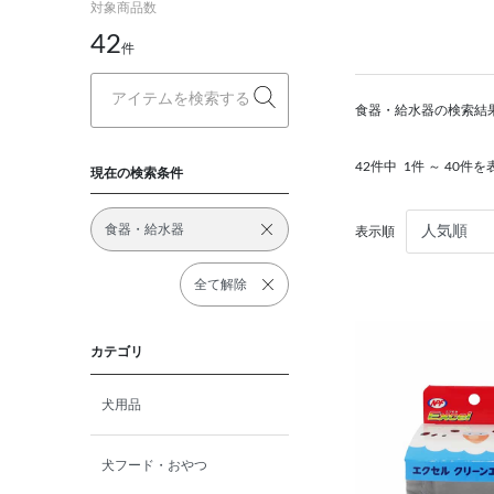
対象商品数
42
件
食器・給水器の検索結
42件中
1件 ～ 40件を
現在の検索条件
食器・給水器
表示順
全て解除
カテゴリ
犬用品
犬フード・おやつ