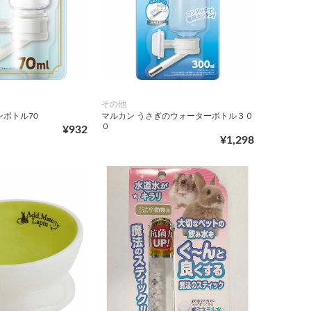
その他
ンボトル70
マルカン うさぎのウォーターボトル３０
０
¥932
¥1,298