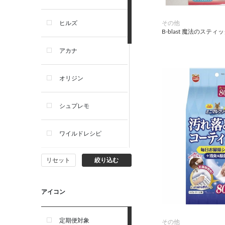
犬プレミアムフード（ドラ
イ・ウェット）
その他
ヒルズ
B-blast 魔法のスティッ
犬ドライフード
アカナ
犬ウェットフード
オリジン
犬おやつ
シュプレモ
犬サプリ・ミルク・栄養補給
ワイルドレシピ
猫用品
リセット
絞り込む
ナチュラルチョイス
猫おもちゃ・またたび・爪と
ぎ
ウェルネス
アイコン
食器・給水器・哺乳器
アーテミス
定期便対象
その他