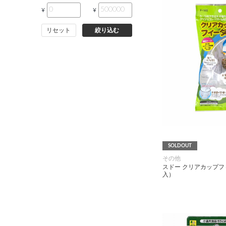
¥
¥
小動物・鳥用品
リセット
絞り込む
その他用品（魚・爬虫類・両
生類）
SOLDOUT
その他
スドー クリアカップフ
入）