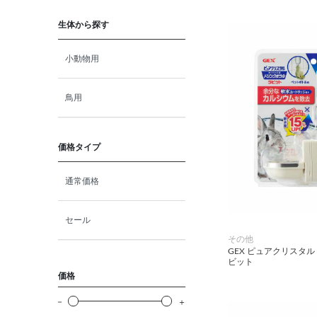
猫プレミアムフード（ドラ
イ・ウェット）
生体から探す
猫ドライフード
小動物用
猫ウェットフード
鳥用
猫おやつ
価格タイプ
猫サプリ・ミルク・栄養補給
通常価格
その他ペット用品
セール
その他
小動物・鳥フード
GEX ピュアクリスタ
ビット
価格
その他フード（魚・爬虫類・
両生類）