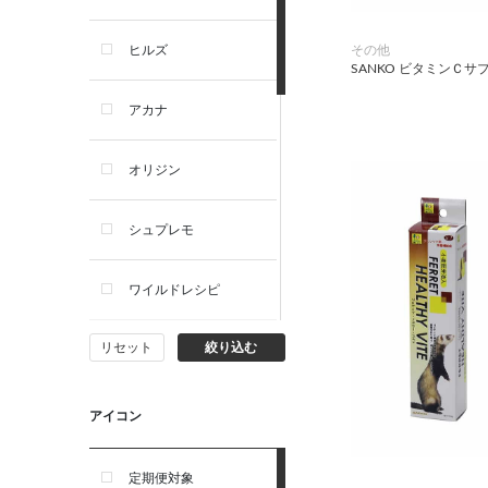
犬プレミアムフード（ドラ
イ・ウェット）
その他
ヒルズ
SANKO ビタミンＣサ
犬ドライフード
アカナ
犬ウェットフード
オリジン
犬おやつ
シュプレモ
犬サプリ・ミルク・栄養補給
ワイルドレシピ
猫用品
リセット
絞り込む
ナチュラルチョイス
猫おもちゃ・またたび・爪と
ぎ
ウェルネス
アイコン
食器・給水器・哺乳器
アーテミス
定期便対象