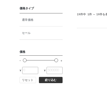
猫プレミアムフード（ドラ
イ・ウェット）
価格タイプ
19件中
1件 ～ 19件を
猫ドライフード
通常価格
猫ウェットフード
セール
猫おやつ
価格
猫サプリ・ミルク・栄養補給
¥
¥
その他ペット用品
リセット
絞り込む
小動物・鳥フード
その他フード（魚・爬虫類・
両生類）