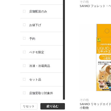
その他
SANKO フェレット
お手入れ・除菌消臭
セレクトバランス
店舗配送のみ
トイレ・マナー・しつけ
リガロ
お値下げ
住居・タワー・ケージ
ソルビダ
予約
カート・キャリーバッグ
フィジカライフ
ペテモ限定
ウェア・ベッド・シーズン用
冷凍・冷蔵商品
品
セット品
首輪・ハーネス(胴輪)・リー
ド
店舗受取り対象外
猫フード・おやつ
その他
SANKO リキッドエイ
リセット
絞り込む
小動物