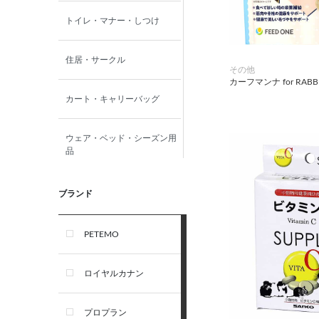
トイレ・マナー・しつけ
住居・サークル
その他
カーフマンナ for RABBI
カート・キャリーバッグ
ウェア・ベッド・シーズン用
品
首輪・ハーネス(胴輪)・リー
ブランド
ド
PETEMO
オーナー雑貨
ロイヤルカナン
犬フード・おやつ
プロプラン