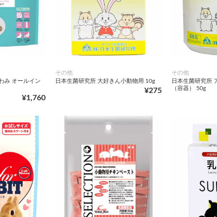
その他
その他
わみ オールイン
日本生菌研究所 大好きん小動物用 10g
日本生菌研究所 
（容器） 50g
¥275
¥1,760