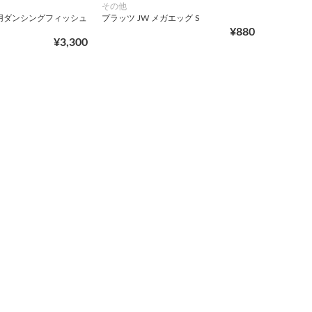
その他
用ダンシングフィッシュ
プラッツ JW メガエッグ S
¥880
¥3,300