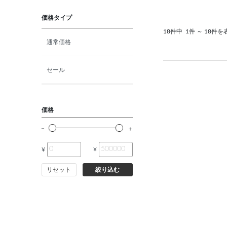
猫プレミアムフード（ドラ
イ・ウェット）
価格タイプ
18件中
1件 ～ 18件を
猫ドライフード
通常価格
猫ウェットフード
セール
猫おやつ
価格
猫サプリ・ミルク・栄養補給
¥
¥
その他ペット用品
リセット
絞り込む
小動物・鳥フード
その他フード（魚・爬虫類・
両生類）