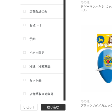
その他
ドギーマンハヤシ じゃ
お手入れ・除菌消臭
セレクトバランス
ール
店舗配送のみ
トイレ・マナー・しつけ
リガロ
お値下げ
住居・タワー・ケージ
ソルビダ
予約
カート・キャリーバッグ
フィジカライフ
ペテモ限定
ウェア・ベッド・シーズン用
冷凍・冷蔵商品
品
セット品
首輪・ハーネス(胴輪)・リー
ド
店舗受取り対象外
猫フード・おやつ
その他
プラッツ JW メガエッグ
リセット
絞り込む