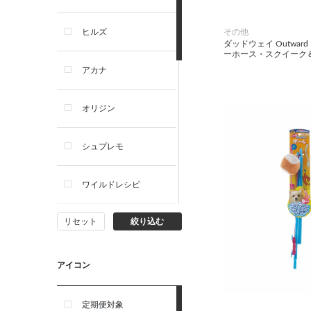
犬プレミアムフード（ドラ
イ・ウェット）
その他
ヒルズ
ダッドウェイ Outward
犬ドライフード
ーホース・スクイーク
アカナ
犬ウェットフード
オリジン
犬おやつ
シュプレモ
犬サプリ・ミルク・栄養補給
ワイルドレシピ
猫用品
リセット
絞り込む
ナチュラルチョイス
猫おもちゃ・またたび・爪と
ぎ
ウェルネス
アイコン
食器・給水器・哺乳器
アーテミス
定期便対象