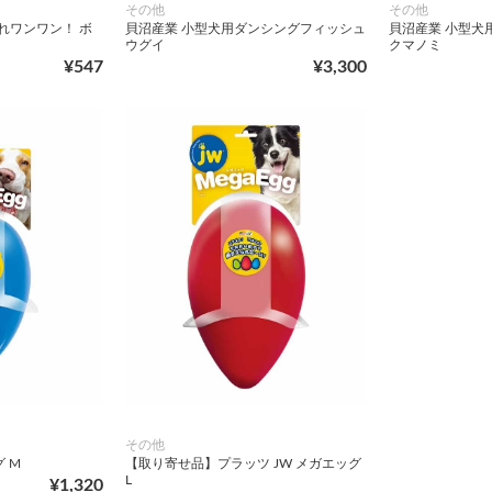
その他
その他
れワンワン！ ボ
貝沼産業 小型犬用ダンシングフィッシュ
貝沼産業 小型犬
ウグイ
クマノミ
¥547
¥3,300
その他
 M
【取り寄せ品】プラッツ JW メガエッグ
L
¥1,320