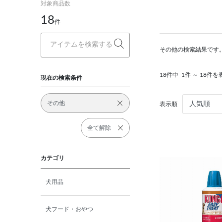
対象商品数
18
件
その他の検索結果です
18件中
1件 ～ 18件を
現在の検索条件
その他
表示順
全て解除
カテゴリ
犬用品
犬フード・おやつ