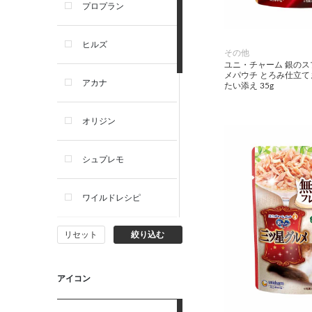
プロプラン
犬プレミアムフード（ドラ
イ・ウェット）
ヒルズ
その他
ユニ・チャーム 銀の
犬ドライフード
メパウチ とろみ仕立
アカナ
たい添え 35g
犬ウェットフード
オリジン
犬おやつ
シュプレモ
犬サプリ・ミルク・栄養補給
ワイルドレシピ
猫用品
リセット
絞り込む
ナチュラルチョイス
猫おもちゃ・またたび・爪と
ぎ
ウェルネス
アイコン
食器・給水器・哺乳器