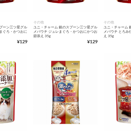
その他
その他
スプーン三ツ星グル
ユニ・チャーム 銀のスプーン三ツ星グル
ユニ・チャーム 
てまぐろ・かつおに
メパウチ ジュレまぐろ・かつおにかつお
メパウチ とろみ
節添え 35g
え 35g
¥129
¥129