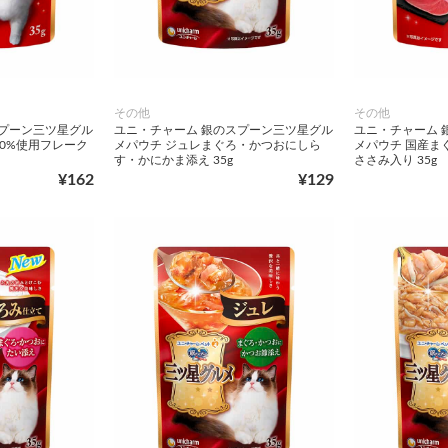
その他
その他
スプーン三ツ星グル
ユニ・チャーム 銀のスプーン三ツ星グル
ユニ・チャーム 
00%使用フレーク
メパウチ ジュレまぐろ・かつおにしら
メパウチ 国産ま
す・かにかま添え 35g
ささみ入り 35g
¥162
¥129