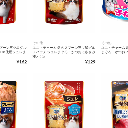
その他
その他
スプーン三ツ星グル
ユニ・チャーム 銀のスプーン三ツ星グル
ユニ・チャーム 
00%使用ジュレま
メパウチ ジュレまぐろ・かつおにささみ
まぐろ・かつお 7
添え35g
¥162
¥129