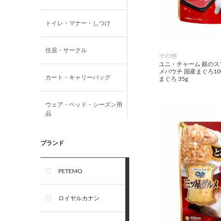
トイレ・マナー・しつけ
住居・サークル
その他
ユニ・チャーム 銀の
メパウチ 国産まぐろ1
カート・キャリーバッグ
まぐろ 35g
ウェア・ベッド・シーズン用
品
首輪・ハーネス(胴輪)・リー
ブランド
ド
PETEMO
オーナー雑貨
ロイヤルカナン
犬フード・おやつ