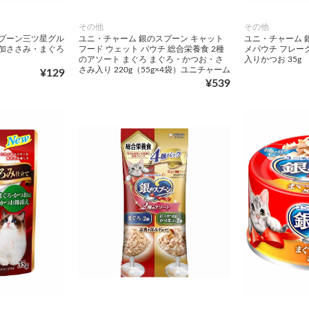
その他
その他
スプーン三ツ星グル
ユニ・チャーム 銀のスプーン キャット
ユニ・チャーム 
添加ささみ・まぐろ
フード ウェット パウチ 総合栄養食 2種
メパウチ フレー
のアソート まぐろ まぐろ・かつお・さ
入りかつお 35g
さみ入り 220g（55g×4袋）ユニチャーム
¥129
¥539