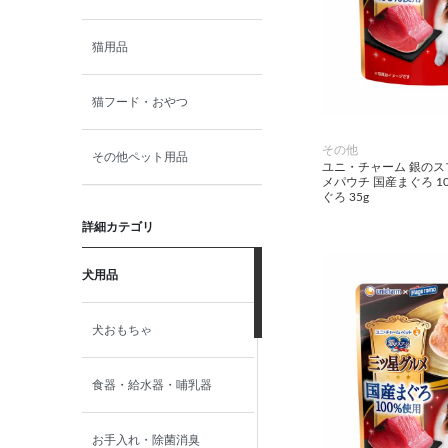
猫用品
猫フード・おやつ
その他
その他ペット用品
ユニ・チャーム 銀の
メパウチ 国産まぐろ 1
ぐろ 35g
詳細カテゴリ
犬用品
犬おもちゃ
食器・給水器・哺乳器
お手入れ・除菌消臭