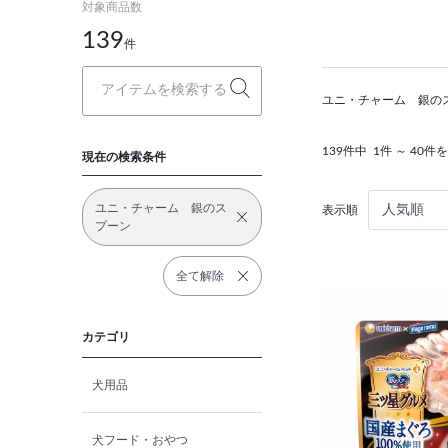
対象商品数
139
件
ユニ・チャーム 銀の
139件中
1件 ～ 40件
現在の検索条件
ユニ・チャーム 銀のス
表示順
プーン
全て解除
カテゴリ
犬用品
犬フード・おやつ