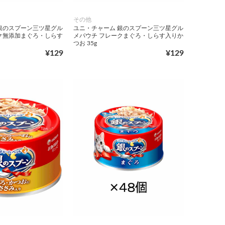
その他
銀のスプーン三ツ星グル
ユニ・チャーム 銀のスプーン三ツ星グル
ク無添加まぐろ・しらす
メパウチ フレークまぐろ・しらす入りか
つお 35g
¥129
¥129