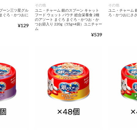
その他
その他
スプーン三ツ星グル
ユニ・チャーム 銀のスプーン キャット
ユニ・チャーム 
てまぐろ・かつおに
フード ウェット パウチ 総合栄養食 2種
ろ・かつおにささみ
のアソート まぐろ まぐろ・かつお・か
つお節入り 220g（55g×4袋）ユニチャー
¥129
ム
¥539