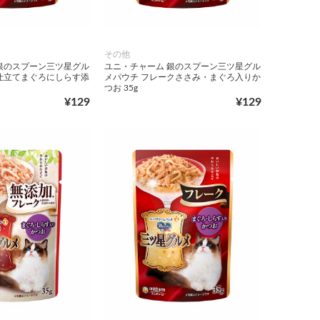
その他
銀のスプーン三ツ星グル
ユニ・チャーム 銀のスプーン三ツ星グル
仕立てまぐろにしらす添
メパウチ フレークささみ・まぐろ入りか
つお 35g
¥129
¥129