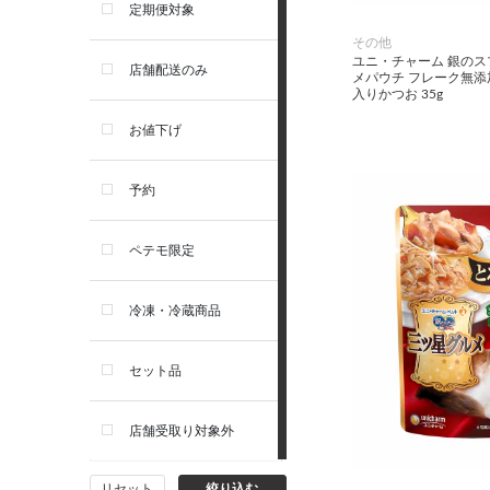
アーテミス
定期便対象
その他
お手入れ・除菌消臭
ユニ・チャーム 銀の
セレクトバランス
店舗配送のみ
メパウチ フレーク無
入りかつお 35g
トイレ・マナー・しつけ
リガロ
お値下げ
住居・タワー・ケージ
ソルビダ
予約
カート・キャリーバッグ
フィジカライフ
ペテモ限定
ウェア・ベッド・シーズン用
冷凍・冷蔵商品
品
セット品
首輪・ハーネス(胴輪)・リー
ド
店舗受取り対象外
猫フード・おやつ
リセット
絞り込む