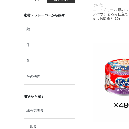
その他
猫プレミアムフード（ドラ
ユニ・チャーム 銀の
イ・ウェット）
メパウチ とろみ仕立
素材・フレーバーから探す
かつお節添え 35g
猫ドライフード
鶏
猫ウェットフード
牛
猫おやつ
魚
猫サプリ・ミルク・栄養補給
その他肉
その他ペット用品
用途から探す
小動物・鳥フード
総合栄養食
その他フード（魚・爬虫類・
一般食
両生類）