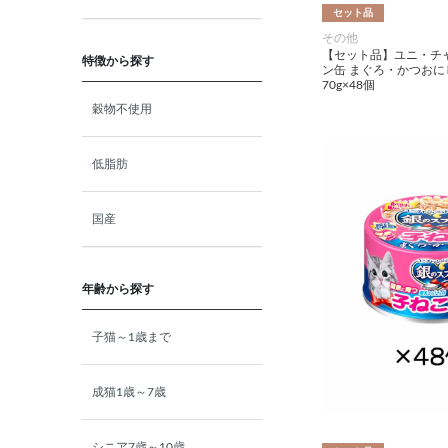
セット品
その他
小動物・鳥用品
【セット品】ユニ・チ
特徴から探す
ン缶 まぐろ・かつおに
70g×48個
その他用品（魚・爬虫類・両
穀物不使用
生類）
低脂肪
国産
年齢から探す
子猫～1歳まで
成猫1歳～7歳
シニア7歳～10歳