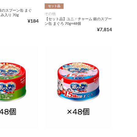
セット品
銀のスプーン缶 まぐ
その他
入り 70g
【セット品】ユニ・チャーム 銀のスプー
¥184
ン缶 まぐろ 70g×48個
¥7,814