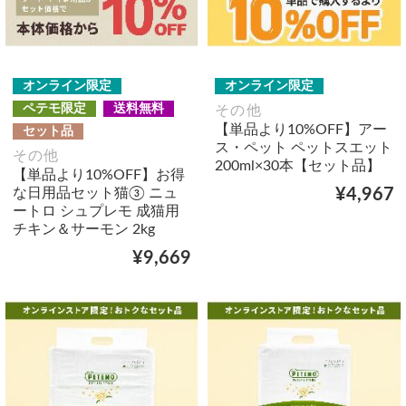
オンライン限定
オンライン限定
ペテモ限定
送料無料
その他
【単品より10%OFF】アー
セット品
ス・ペット ペットスエット
その他
200ml×30本【セット品】
【単品より10%OFF】お得
な日用品セット猫③ ニュ
¥4,967
ートロ シュプレモ 成猫用
チキン＆サーモン 2kg
¥9,669