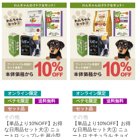
オンライン限定
オンライン限定
ペテモ限定
送料無料
ペテモ限定
送料無料
セット品
セット品
その他
その他
【単品より10%OFF】お得
【単品より10%OFF】お得
な日用品セット犬② ニュ
な日用品セット犬③ ニュ
ートロ シュプレモ 超小型
ートロ ナチュラル チョイ