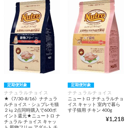
定期便対象
定期便対象
ナチュラルチョイス
ナチュラルチョイス
★《7/30-8/16》ナチュラ
ニュートロ ナチュラルチョ
ルチョイス・シュプレモ猫
イス キャット 室内で暮ら
２㎏ 2点同時購入で600ポ
す子猫用 チキン 400g
イント還元★ニュートロ ナ
¥1,218
チュラル チョイス キャッ
ト 穀物フリー アダルト チ