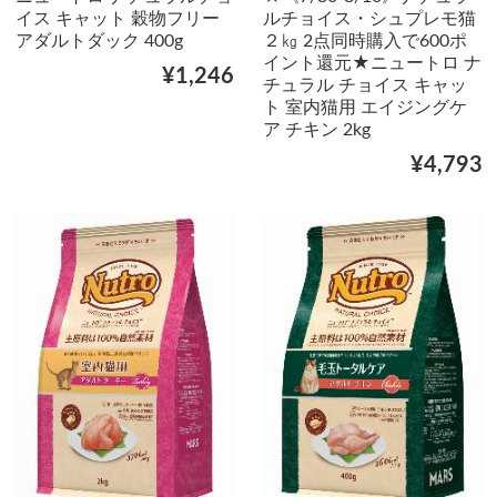
イス キャット 穀物フリー
ルチョイス・シュプレモ猫
アダルトダック 400g
２㎏ 2点同時購入で600ポ
イント還元★ニュートロ ナ
¥1,246
チュラル チョイス キャッ
ト 室内猫用 エイジングケ
ア チキン 2kg
¥4,793