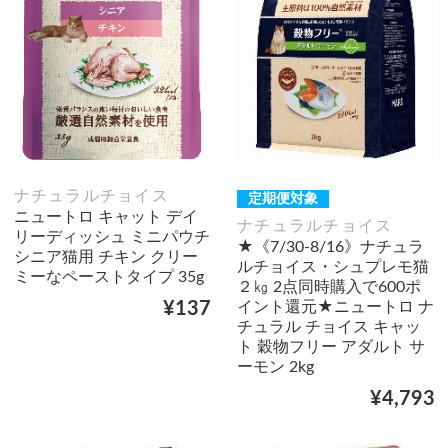
ナチュラルチョイス
定期便対象
ニュートロ キャット デイ
ナチュラルチョイス
リーディッシュ ミニパウチ
★《7/30-8/16》ナチュラ
シニア猫用 チキン クリー
ルチョイス・シュプレモ猫
ミーなペーストタイプ 35g
２㎏ 2点同時購入で600ポ
イント還元★ニュートロ ナ
¥137
チュラル チョイス キャッ
ト 穀物フリー アダルト サ
ーモン 2kg
¥4,793