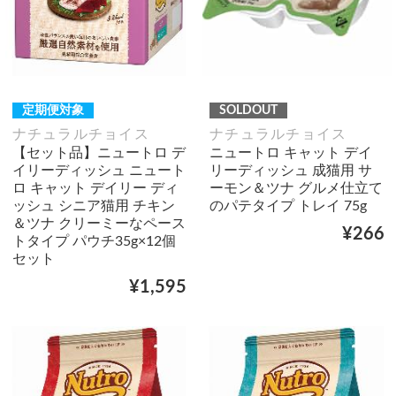
定期便対象
SOLDOUT
ナチュラルチョイス
ナチュラルチョイス
【セット品】ニュートロ デ
ニュートロ キャット デイ
イリーディッシュ ニュート
リーディッシュ 成猫用 サ
ロ キャット デイリー ディ
ーモン＆ツナ グルメ仕立て
ッシュ シニア猫用 チキン
のパテタイプ トレイ 75g
＆ツナ クリーミーなペース
¥266
トタイプ パウチ35g×12個
セット
¥1,595