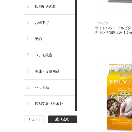
セレクトバランス
店舗配送のみ
リガロ
お値下げ
ソルビダ
ライトハウス ソルビダ
チキン 7歳以上用 1.8kg
ソルビダ
予約
フィジカライフ
ペテモ限定
冷凍・冷蔵商品
セット品
店舗受取り対象外
リセット
絞り込む