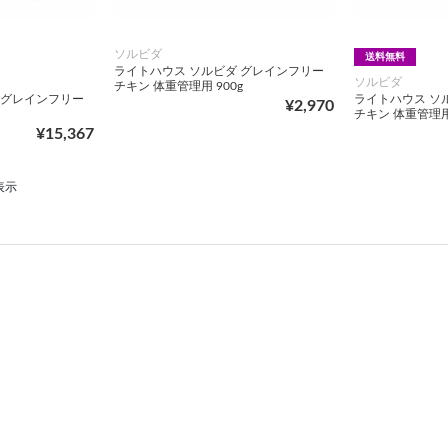
ソルビダ
送料無料
ライトハウス ソルビダ グレインフリー
ソルビダ
チキン 体重管理用 900g
 グレインフリー
ライトハウス ソ
¥2,970
チキン 体重管理用 
¥15,367
表示