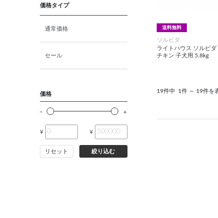
価格タイプ
送料無料
通常価格
ソルビダ
ライトハウス ソルビダ
チキン 子犬用 5.8kg
セール
19件中
1件 ～ 19件を
価格
¥
¥
リセット
絞り込む