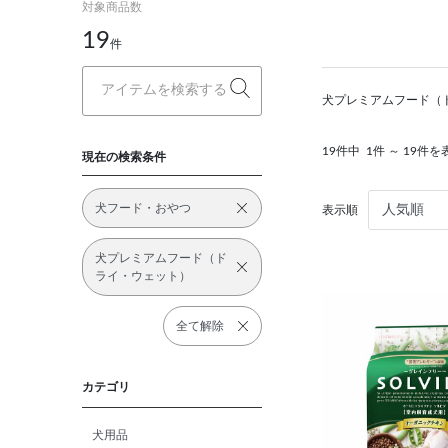
対象商品数
19
件
犬プレミアムフード（
19件中
1件 ～ 19件を
現在の検索条件
犬フード・おやつ
表示順
犬プレミアムフード（ド
ライ・ウェット）
全て解除
カテゴリ
犬用品