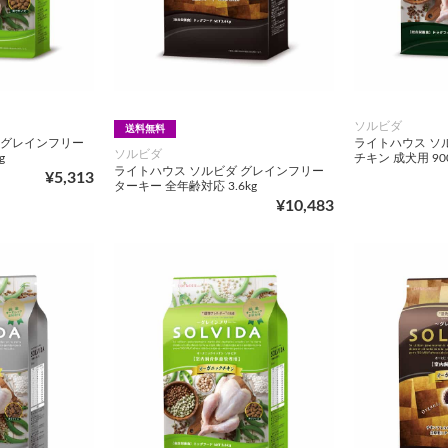
ソルビダ
送料無料
 グレインフリー
ライトハウス ソ
ソルビダ
g
チキン 成犬用 90
ライトハウス ソルビダ グレインフリー
¥5,313
ターキー 全年齢対応 3.6kg
¥10,483