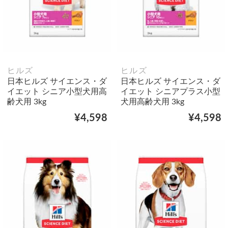
ヒルズ
ヒルズ
日本ヒルズ サイエンス・ダ
日本ヒルズ サイエンス・ダ
イエット シニア小型犬用高
イエット シニアプラス小型
齢犬用 3kg
犬用高齢犬用 3kg
¥4,598
¥4,598