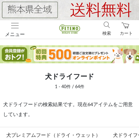
検索
カート
メニュー
犬ドライフード
1 - 40件 / 64件
犬ドライフードの検索結果です。現在64アイテムをご用意
しています。
犬プレミアムフード（ドライ・ウェット）
犬ドライフ