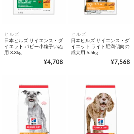
ヒルズ
ヒルズ
日本ヒルズ サイエンス・ダ
日本ヒルズ サイエンス・ダ
イエット パピー小粒子いぬ
イエット ライト肥満傾向の
用 3.3kg
成犬用 6.5kg
¥4,708
¥7,568