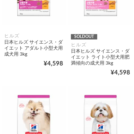
ヒルズ
SOLDOUT
日本ヒルズ サイエンス・ダ
ヒルズ
イエット アダルト小型犬用
日本ヒルズ サイエンス・ダ
成犬用 3kg
イエット ライト小型犬用肥
満傾向の成犬用 3kg
¥4,598
¥4,598