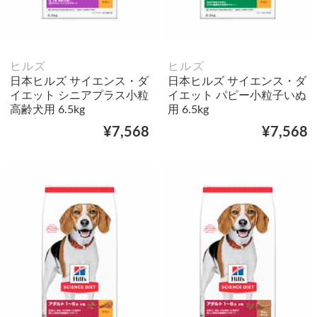
ヒルズ
ヒルズ
日本ヒルズ サイエンス・ダ
日本ヒルズ サイエンス・ダ
イエット シニアプラス小粒
イエット パピー小粒子いぬ
高齢犬用 6.5kg
用 6.5kg
¥7,568
¥7,568