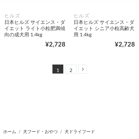
ヒルズ
ヒルズ
日本ヒルズ サイエンス・ダ
日本ヒルズ サイエンス・ダ
イエット ライト小粒肥満傾
イエット シニア小粒高齢犬
向の成犬用 1.4kg
用 1.4kg
¥2,728
¥2,728
Next
1
2
ホーム
犬フード・おやつ
犬ドライフード