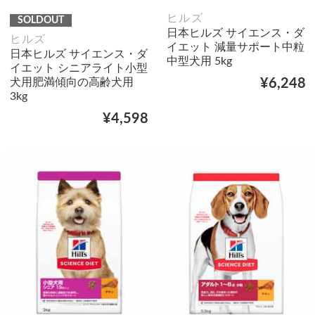
ヒルズ
SOLDOUT
日本ヒルズ サイエンス・ダ
ヒルズ
イエット 減量サポート中粒
日本ヒルズ サイエンス・ダ
中型犬用 5kg
イエット シニアライト小型
犬用肥満傾向の高齢犬用
¥6,248
3kg
¥4,598