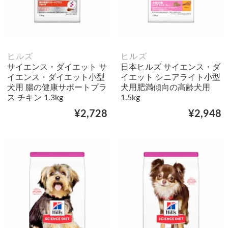
ヒルズ
ヒルズ
サイエンス・ダイエット サ
日本ヒルズ サイエンス・ダ
イエンス・ダイエット小型
イエット シニアライト小型
犬用 腸の健康サポートプラ
犬用肥満傾向の高齢犬用
ス チキン 1.3kg
1.5kg
¥2,728
¥2,948