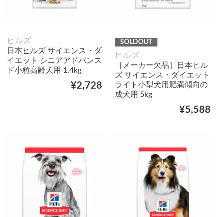
ヒルズ
SOLDOUT
日本ヒルズ サイエンス・ダ
ヒルズ
イエット シニアアドバンス
［メーカー欠品］日本ヒル
ド小粒高齢犬用 1.4kg
ズ サイエンス・ダイエット
ライト小型犬用肥満傾向の
¥2,728
成犬用 5kg
¥5,588