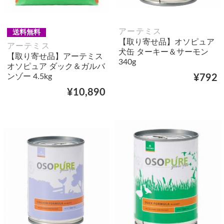
アーテミス
送料無料
【取り寄せ品】オソピュア
アーテミス
犬缶 ターキー＆サーモン
【取り寄せ品】アーテミス
340g
オソピュア ダック＆ガルバ
ンゾー 4.5kg
¥792
¥10,890