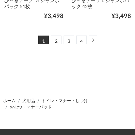
び～るテープ M ジャンボ
び～るテープ L ジャンボパ
パック 51枚
ック 42枚
¥3,498
¥3,498
Next
1
2
3
4
ホーム
犬用品
トイレ・マナー・しつけ
おむつ・マナーパッド