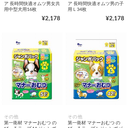
ア 長時間快適オムツ男女共
ア 長時間快適オムツ男の子
用中型犬用16枚
用Ｌ34枚
¥2,178
¥2,178
その他
その他
第一衛材 マナーおむつ の
第一衛材 マナーおむつ の