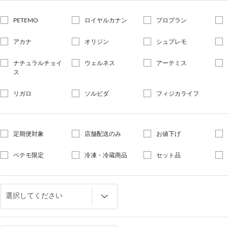
PETEMO
ロイヤルカナン
プロプラン
アカナ
オリジン
シュプレモ
ナチュラルチョイ
ウェルネス
アーテミス
ス
リガロ
ソルビダ
フィジカライフ
定期便対象
店舗配送のみ
お値下げ
ペテモ限定
冷凍・冷蔵商品
セット品