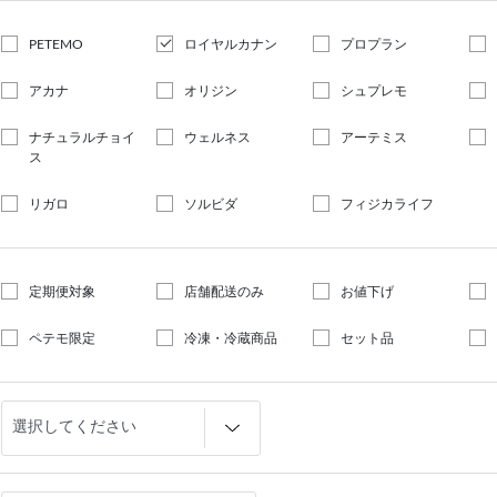
PETEMO
ロイヤルカナン
プロプラン
アカナ
オリジン
シュプレモ
ナチュラルチョイ
ウェルネス
アーテミス
ス
リガロ
ソルビダ
フィジカライフ
定期便対象
店舗配送のみ
お値下げ
ペテモ限定
冷凍・冷蔵商品
セット品