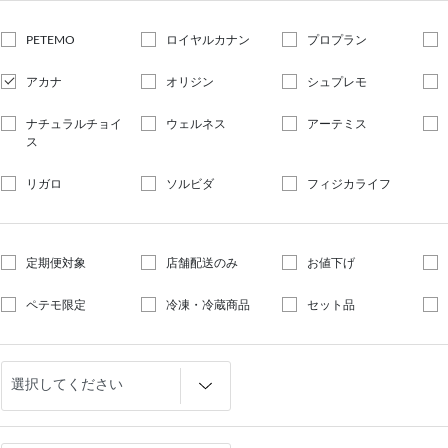
PETEMO
ロイヤルカナン
プロプラン
アカナ
オリジン
シュプレモ
ナチュラルチョイ
ウェルネス
アーテミス
ス
リガロ
ソルビダ
フィジカライフ
定期便対象
店舗配送のみ
お値下げ
ペテモ限定
冷凍・冷蔵商品
セット品