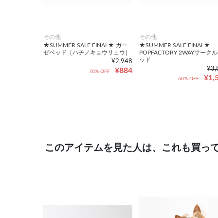
その他
その他
★SUMMER SALE FINAL★ ガー
★SUMMER SALE FINAL★
ゼベッド［ハチ／キョウリュウ］
POPFACTORY 2WAYサーク
ッド
¥2,948
¥3,
¥884
70% OFF
¥1,
60% OFF
このアイテムを見た人は、これも買っ