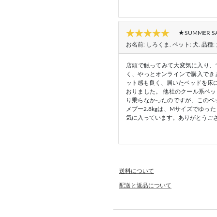
★SUMMER 
お名前:
しろくま
. ペット:
犬
. 品種:
店頭で触ってみて大変気に入り、で
く、やっとオンラインで購入でき
ット感も良く、届いたベッドを床
おりました。 他社のクール系ベ
り乗らなかったのですが、このベ
メプー2.8kgは、Mサイズでゆ
気に入っています。ありがとうご
送料について
配送と返品について