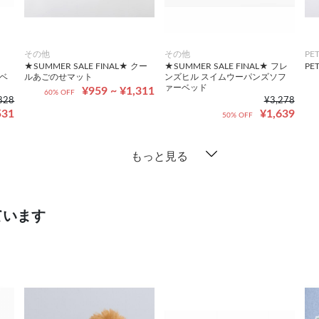
その他
その他
PE
★SUMMER SALE FINAL★ クー
★SUMMER SALE FINAL★ フレ
PE
ルベ
ルあごのせマット
ンズヒル スイムウーパンズソフ
ァーベッド
¥959 ~ ¥1,311
60% OFF
828
¥3,278
531
¥1,639
50% OFF
もっと見る
ています