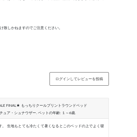
け致しかねますのでご注意ください。
ログインしてレビューを投稿
SALE FINAL★ もっちりクールプリントラウンドベッド
チュア・シュナウザー
. ペットの年齢:
１～6歳
.
す。 生地もとても冷たくて暑くなるとこのベッドの上でよく寝