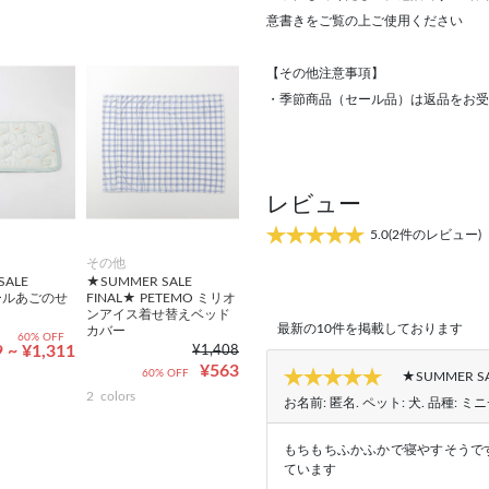
意書きをご覧の上ご使用ください
【その他注意事項】
・季節商品（セール品）は返品をお受
レビュー
5.0
(2件のレビュー)
その他
SALE
★SUMMER SALE
クールあごのせ
FINAL★ PETEMO ミリオ
ンアイス着せ替えベッド
最新の10件を掲載しております
カバー
60% OFF
 ~ ¥1,311
¥1,408
¥563
60% OFF
★SUMMER 
2
colors
お名前:
匿名
. ペット:
犬
. 品種:
ミニ
もちもちふかふかで寝やすそうで
ています