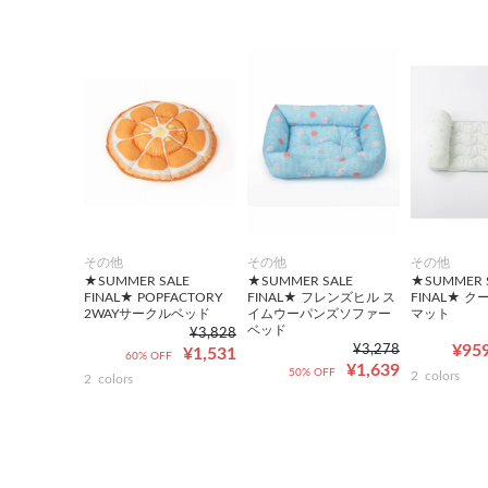
その他
その他
その他
★SUMMER SALE
★SUMMER SALE
★SUMMER 
FINAL★ POPFACTORY
FINAL★ フレンズヒル ス
FINAL★ 
2WAYサークルベッド
イムウーパンズソファー
マット
ベッド
¥3,828
¥959
¥3,278
¥1,531
60% OFF
¥1,639
50% OFF
2
colors
2
colors