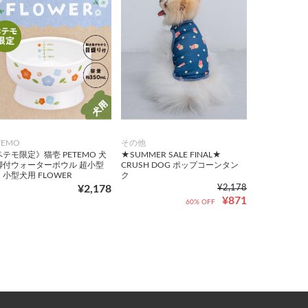
TEMO
その他
テモ限定》猫壱 PETEMO 犬
★SUMMER SALE FINAL★
脚付ウォーターボウル 超小型
CRUSH DOG ポップコーンタン
小型犬用 FLOWER
ク
¥2,178
¥2,178
¥871
60% OFF