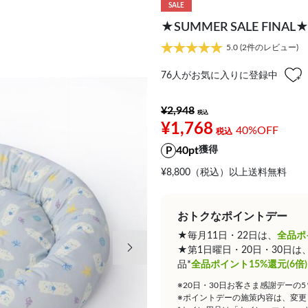
SALE
★SUMMER SALE F
5.0
(2件のレビュー)
76
人がお気に入りに登録中
¥2,948
¥1,768
40%OFF
40pt
獲得
¥8,800（税込）以上送料無料
おトクなポイントデー
★毎月11日・22日は、
全品ポ
次の画像
★第1日曜日・20日・30日
品*
全品ポイント15%還元(6倍)
※20日・30日お客さま感謝デーの
※ポイントデーの施策内容は、変更