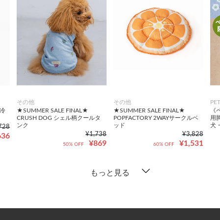
その他
その他
PE
保冷
★SUMMER SALE FINAL★
★SUMMER SALE FINAL★
《ペ
CRUSH DOG シェル柄クールタ
POPFACTORY 2WAYサークルベ
用
ンク
ッド
犬・
728
¥1,738
¥3,828
636
¥869
¥1,531
50% OFF
60% OFF
もっと見る