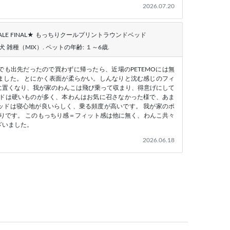
2026.07.20
SALE FINAL★ もっちりクールプリントラウンドベッド
犬 雑種（MIX）
. ペットの年齢:
１～6歳
.
も出先だったので買わずに帰ったら、近場のPETEMOには無
ました。 とにかく表面が柔らかい。しんなりと沈む感じのフィ
に置くなり、我が家のわんこは飛び乗って収まり、得意げにして
ッドは硬いものが多く、本わんはお気に召さなかった様で、あま
ッドは寝心地が良いらしく、乗る頻度が高いです。 我が家のポ
ったりです。 このもっちり感＝フィット感は他に無く、わんこ共々
ざいました。
2026.06.18